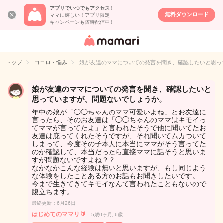
アプリでいつでもアクセス！
無料ダウンロード
ママに嬉しい！アプリ限定
キャンペーンも随時配信中！
女性専用匿名QA
アプリ・情報サ
トップ
ココロ・悩み
娘が友達のママについての発言を聞き、確認したいと思っ
イト
娘が友達のママについての発言を聞き、確認したいと
思っていますが、問題ないでしょうか。
年中の娘が「◯◯ちゃんのママ可愛いよね」とお友達に
言ったら、そのお友達は「◯◯ちゃんのママはキモイっ
てママが言ってたよ」と言われたそうで他に聞いてたお
友達は庇ってくれたそうですが、それ聞いてムカついて
しまって、今度その子本人に本当にママがそう言ってた
のか確認して、本当だったら直接ママに話そうと思いま
すが問題ないですよね？？
なかなかこんな経験は無いと思いますが、もし同じよう
な体験をしたことある方のお話もお聞きしたいです。
今まで生きてきてキモイなんて言われたこともないので
腹立ちます。
最終更新：6月26日
はじめてのママリ🔰
5歳0ヶ月, 6歳