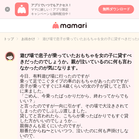
アプリでいつでもアクセス！
無料ダウンロード
ママに嬉しい！アプリ限定
キャンペーンも随時配信中！
女性専用匿名QA
アプリ・情報サ
トップ
お出かけ
遊び場で息子が乗っていたおもちゃを女の子に貸すべきだった
イト
遊び場で息子が乗っていたおもちゃを女の子に貸すべ
きだったのでしょうか。親が泣いているのに何も言わ
なかったのが気になります。
今日、有料遊び場に行ったのですが
乗って足でこぐタイプの車のおもちゃがあったのですが
息子が乗ってすぐに3.4歳くらいの女の子が貸してと言い
に来ました。
「ごめん、今乗ったばっかりだから、終わってからでも
いい？」
と言ったのですが一向に引かず、その場で大泣きされて
しまったのでしぶしぶ渡しました。
貸してと言われたら、こちらが乗ったばかりでもすぐ貸
した方がいいのでしょうか....
親御さんも近くにいたのですが、
順番だからね〜といいつつ、泣いたのに何も声掛けしな
いので、