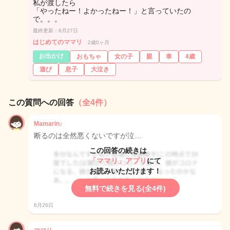
私が渡したら
「やったねー！よかったねー！」と言っていたの
で。。。
最終更新：6月27日
はじめてのママリ
2歳0ヶ月
お出かけ
おもちゃ
女の子
親
車
4歳
遊び
息子
大泣き
この質問への回答
（全4件）
Mamarin♪
断るのは全然悪くないですが泣…
この回答の続きは
「ママリ」アプリ
にて
お読みいただけます！
無料で続きを見る(全4件)
6月26日