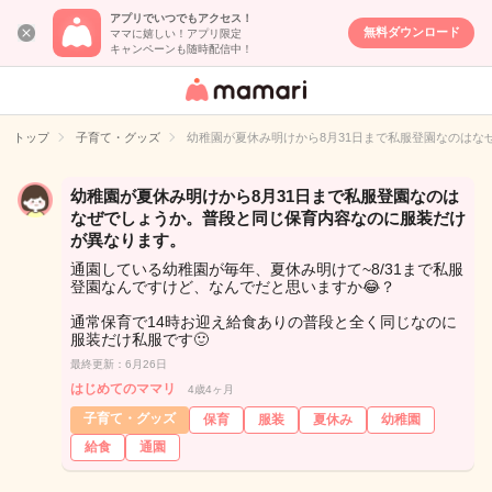
アプリでいつでもアクセス！
無料ダウンロード
ママに嬉しい！アプリ限定
キャンペーンも随時配信中！
女性専用匿名QA
アプリ・情報サ
トップ
子育て・グッズ
幼稚園が夏休み明けから8月31日まで私服登園なのは
イト
幼稚園が夏休み明けから8月31日まで私服登園なのは
なぜでしょうか。普段と同じ保育内容なのに服装だけ
が異なります。
通園している幼稚園が毎年、夏休み明けて~8/31まで私服
登園なんですけど、なんでだと思いますか😂？
通常保育で14時お迎え給食ありの普段と全く同じなのに
服装だけ私服です🙂
最終更新：6月26日
はじめてのママリ
4歳4ヶ月
子育て・グッズ
保育
服装
夏休み
幼稚園
給食
通園