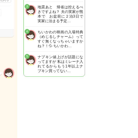
3
地震あと 帰省は控えるべ
きですよね？ 夫の実家が熊
本で お盆前に２泊3日で
実家に泊まる予定…
4
ちいかわの映画の入場特典
（めじるしチャーム）って
すぐ無くなっちゃいますか
ね？！💦 ちいかわ…
5
ナプキン値上げが話題にな
ってますが 私はミレーナ入
れてるからもう1年以上ナ
プキン買ってない…