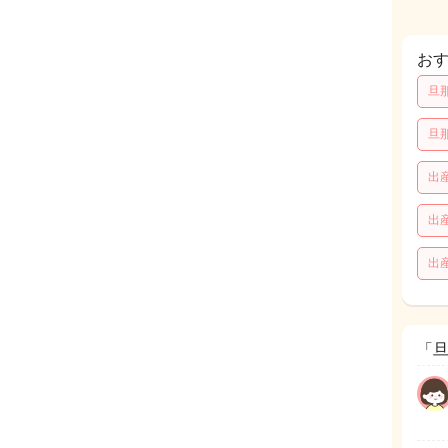
お
旦
旦
出
出
出
「