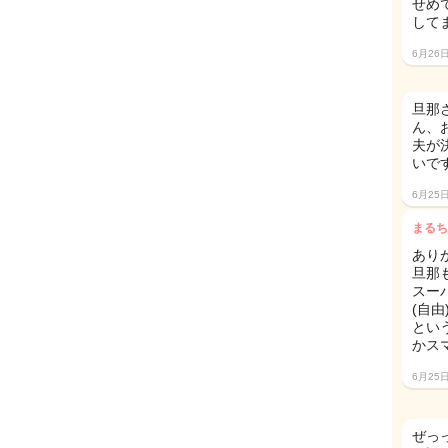
せめ
してます
6月26
旦那
ん、
夫が
いで
6月25
まるち
あり
旦那
スー
(自由
とい
かス
6月25
ぜっ