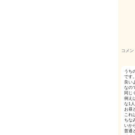
コメン
うち
です
良い
なの
同じ
例え
な1
お昼
これば
ちな
いか
普通