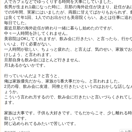
人でカフェなどでゆっくりする時間を大事にしていました。
長男が生まれ1歳になった時に、旦那の海外赴任が決まり、赴任があ
での5年間、実家にはいましたが、両親に甘えてばかりもおられず、
は良くて年1回、1人でのお出かけも美容院くらい。あとは仕事に追
毎日でした。
最近旦那の海外赴任が終わり一緒に暮らし始めたのですが、
中々一人時間を許してくれません。
美容院はOKしてくれますが、飲み会に行きたい、と言ったら、行か
いいよ、行く必要がない。
一人時間が欲しい、ちょっと疲れた、と言えば、気のせい、家族でお
けしよう、と言われます。
旦那自身も飲み会にほとんど行きません。
月1あるかないかです。
行っていいんだよ？と言うと、
俺は家族優先だから、家族が1番大事だから。と言われました。
2児の母、飲み会に友達、同僚と行きたいというのはおかしな話しな
ょうか。
こういう言われ方するので、飲み会に行きたいと言いづらくされてし
ます。
家族は大事です。子供も大好きです。でもだからこそ、少し離れる時
欲しいです。
閉じ込められてるみたいで苦しいです。
お気