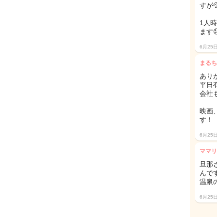
すが
1人
ます
6月25
まるち
あり
平日
会社
映画
す！
6月25
ママリ
旦那
んで
温泉
6月25