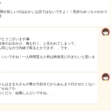

時間が欲しいのはおかしな話ではないですよ！！気持ちめっちゃわかり

日
がとうございます😭
有休のお出かけ、俺も行く、と言われてしまって。
も同じなので内緒で取るとかできず、、です。
、いいですね！一人時間貰えた時は映画見に行きたいと思いま
日
さんはまるちさんの事が大好きだからあんまり行かせたくない
すかね？💦
のくだり、結構しんどいですね、、
日