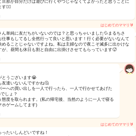
て旦那が自分だけは遊びに行くやつじゃなくてよかったと思うことに
😮‍💨
日
はじめてのママリ🔰
さん単純に友だちがいないのでは？と思っちゃいました💦まるちさ
お仕事もしてるし全然行って良いと思います！行く必要がないなんて
決めることじゃないですよね。私は主婦なので夜こそ滅多に出かけな
すが、昼間も休日も割と自由に出掛けさせてもらっています🥵
日
がとうございます😭
も友達いないんですかね🤔
パーへの買い出しを一人で行ったら、一人で行かせてあげた
)でしょ？
う態度を取られます。(私の帰宅後、当然のように一人で寝る
マホゲームしてます)
日
はじめてのママリ🔰
っったいしんどいですね！