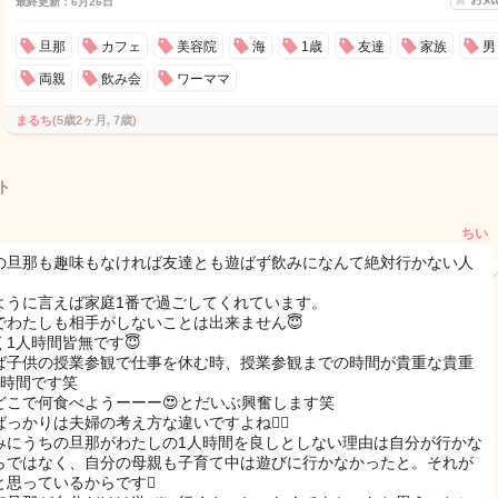
最終更新：6月26日
旦那
カフェ
美容院
海
1歳
友達
家族
男
両親
飲み会
ワーママ
まるち
(5歳2ヶ月, 7歳)
ト
ちい
の旦那も趣味もなければ友達とも遊ばず飲みになんて絶対行かない人
。
ように言えば家庭1番で過ごしてくれています。
でわたしも相手がしないことは出来ません😇
く1人時間皆無です😇
ば子供の授業参観で仕事を休む時、授業参観までの時間が貴重な貴重
人時間です笑
どこで何食べようーーー😍とだいぶ興奮します笑
っかりは夫婦の考え方な違いですよね😮‍💨
みにうちの旦那がわたしの1人時間を良しとしない理由は自分が行かな
らではなく、自分の母親も子育て中は遊びに行かなかったと。それが
と思っているからです🫩