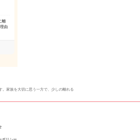
に離
理由
す。家族を大切に思う一方で、少しの離れる
せ
ーポリシー