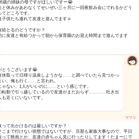
と8歳の姉妹の母ですがほしいですー😭
夫と休みがあわなくてせいぜい三ヶ月に一回夜飲み会にでれるかどう
ってどころです。
は子供たち連れて友達と遊んでます☺️
有給とるのどうですか？
的に友達と有給つかって朝から保育園のお迎え時間まで遊んでます
！
日
がとうございます😭
有休取って日帰り温泉しようかな……と調べていたら見つかっ
まい、俺も行く……と言われ。
じゃない、1人がいいのに……という感じです。
の転勤で引っ越しているので友達がまだおらず…………吐き出
人も近くにいないです。
日
ママリ
取って出かけるのは厳しいですか？
そこまで行けない状態ではないですが、旦那も家族大事なので、平日
取って映画とか、友達の赤ちゃん見に行ったりしてます！たまーにで