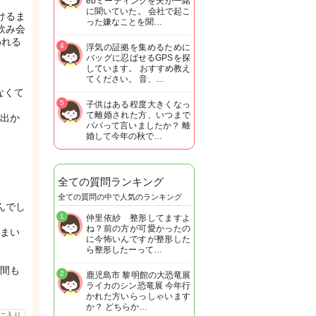
ebミーティングを夫が一緒
に聞いていた。 会社で起こ
けるま
った嫌なことを聞…
飲み会
われる
4
浮気の証拠を集めるために
バッグに忍ばせるGPSを探
しています。 おすすめ教え
てください。 音、…
なくて
5
子供はある程度大きくなっ
て離婚された方、いつまで
出か
パパって言いましたか？ 離
婚して今年の秋で…
全ての質問ランキング
全ての質問の中で人気のランキング
んでし
1
仲里依紗 整形してますよ
ね？前の方が可愛かったの
まい
に今怖いんですが整形した
ら整形したーって…
間も
2
鹿児島市 黎明館の大恐竜展
ライカのシン恐竜展 今年行
かれた方いらっしゃいます
か？ どちらか…
に入り