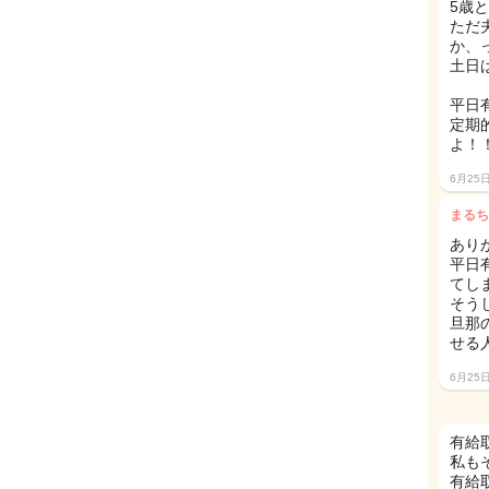
5歳
ただ
か、
土日
平日
定期
よ！
6月25
まるち
あり
平日
てし
そう
旦那
せる
6月25
有給
私も
有給