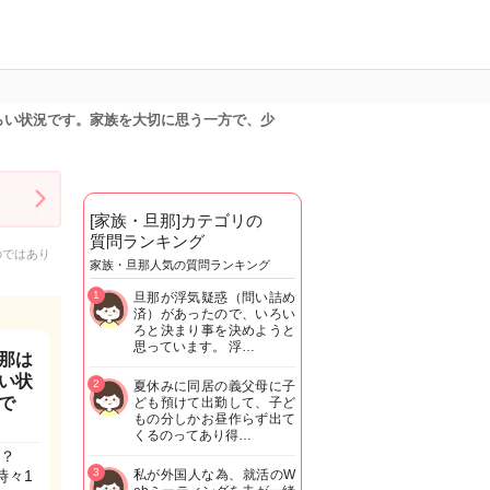
らい状況です。家族を大切に思う一方で、少
[家族・旦那]カテゴリの
質問ランキング
のではあり
家族・旦那人気の質問ランキング
1
旦那が浮気疑惑（問い詰め
済）があったので、いろい
ろと決まり事を決めようと
思っています。 浮…
那は
い状
2
夏休みに同居の義父母に子
で
ども預けて出勤して、子ど
もの分しかお昼作らず出て
くるのってあり得…
？
3
時々1
私が外国人な為、就活のW