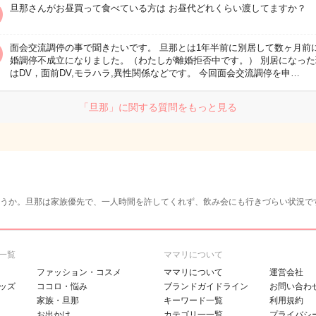
旦那さんがお昼買って食べている方は お昼代どれくらい渡してますか？
面会交流調停の事で聞きたいです。 旦那とは1年半前に別居して数ヶ月前
婚調停不成立になりました。（わたしが離婚拒否中です。） 別居になった
はDV，面前DV,モラハラ,異性関係などです。 今回面会交流調停を申…
「旦那」に関する質問をもっと見る
うか。旦那は家族優先で、一人時間を許してくれず、飲み会にも行きづらい状況で
一覧
ママリについて
ファッション・コスメ
ママリについて
運営会社
ッズ
ココロ・悩み
ブランドガイドライン
お問い合わ
家族・旦那
キーワード一覧
利用規約
お出かけ
カテゴリ一一覧
プライバシ