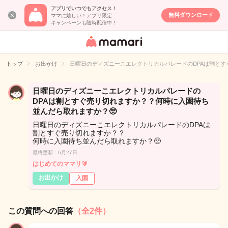
アプリでいつでもアクセス！
無料ダウンロード
ママに嬉しい！アプリ限定
キャンペーンも随時配信中！
女性専用匿名QA
アプリ・情報サ
トップ
お出かけ
日曜日のディズニーこエレクトリカルパレードのDPAは割とす
イト
日曜日のディズニーこエレクトリカルパレードの
DPAは割とすぐ売り切れますか？？何時に入園待ち
並んだら取れますか？🥺
日曜日のディズニーこエレクトリカルパレードのDPAは
割とすぐ売り切れますか？？
何時に入園待ち並んだら取れますか？🥺
最終更新：6月27日
はじめてのママリ🔰
お出かけ
入園
この質問への回答
（全2件）