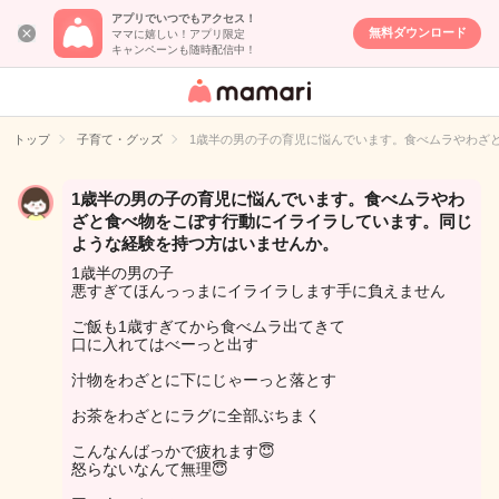
アプリでいつでもアクセス！
無料ダウンロード
ママに嬉しい！アプリ限定
キャンペーンも随時配信中！
女性専用匿名QA
アプリ・情報サ
トップ
子育て・グッズ
1歳半の男の子の育児に悩んでいます。食べムラやわざ
イト
1歳半の男の子の育児に悩んでいます。食べムラやわ
ざと食べ物をこぼす行動にイライラしています。同じ
ような経験を持つ方はいませんか。
1歳半の男の子
悪すぎてほんっっまにイライラします手に負えません
ご飯も1歳すぎてから食べムラ出てきて
口に入れてはべーっと出す
汁物をわざとに下にじゃーっと落とす
お茶をわざとにラグに全部ぶちまく
こんなんばっかで疲れます😇
怒らないなんて無理😇