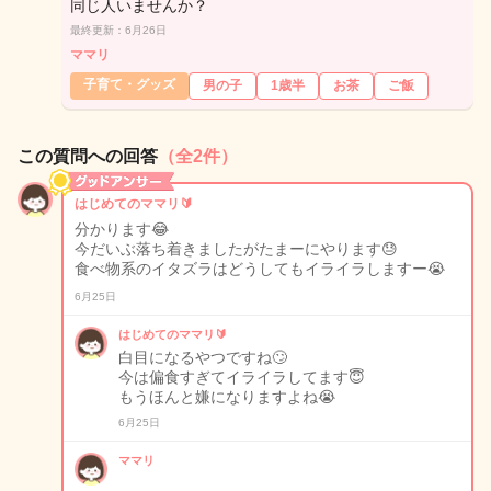
同じ人いませんか？
最終更新：6月26日
ママリ
子育て・グッズ
男の子
1歳半
お茶
ご飯
この質問への回答
（全2件）
はじめてのママリ🔰
分かります😂
今だいぶ落ち着きましたがたまーにやります😓
食べ物系のイタズラはどうしてもイライラしますー😭
6月25日
はじめてのママリ🔰
白目になるやつですね🙄
今は偏食すぎてイライラしてます😇
もうほんと嫌になりますよね😭
6月25日
ママリ