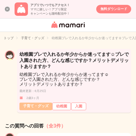
アプリでいつでもアクセス！
無料ダウンロード
ママに嬉しい！アプリ限定
キャンペーンも随時配信中！
女性専用匿名QA
アプリ・情報サ
トップ
子育て・グッズ
幼稚園プレで入れるか年少からか迷ってます☺️プレで
イト
幼稚園プレで入れるか年少からか迷ってます☺️プレで
入園された方、どんな感じですか？メリットデメリッ
トありますか？
幼稚園プレで入れるか年少からか迷ってます☺️
プレで入園された方、どんな感じですか？
メリットデメリットありますか？
最終更新：6月25日
🎀
2歳3ヶ月
子育て・グッズ
幼稚園
入園
この質問への回答
（全3件）