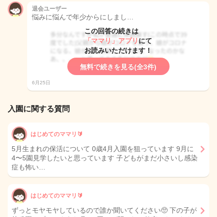
退会ユーザー
悩みに悩んで年少からにしまし…
この回答の続きは
「ママリ」アプリ
にて
お読みいただけます！
無料で続きを見る(全3件)
6月25日
入園に関する質問
はじめてのママリ🔰
5月生まれの保活について 0歳4月入園を狙っています 9月に
4〜5園見学したいと思っています 子どもがまだ小さいし感染
症も怖い…
はじめてのママリ🔰
ずっとモヤモヤしているので誰か聞いてください🥺 下の子が