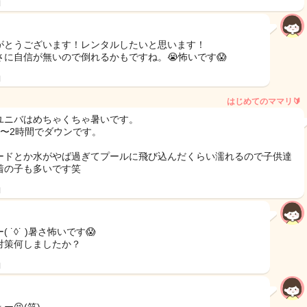
日
がとうございます！レンタルしたいと思います！
さに自信が無いので倒れるかもですね。😭怖いです😱
日
はじめてのママリ🔰
ユニバはめちゃくちゃ暑いです。
1〜2時間でダウンです。
ードとか水がやば過ぎてプールに飛び込んだくらい濡れるので子供達
着の子も多いです笑
日
( ˙◊˙ )暑さ怖いです😱
対策何しましたか？
日