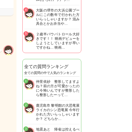
4
大阪の堺市の大浜公園プー
ルにこの数年で行かれた方
いらっしゃいますか？ 混み
具合とかお弁当や…
5
２歳半パウパトロール大好
きです！！ 映画デビューを
しようとしていますが早い
ですかね… 映画…
全ての質問ランキング
全ての質問の中で人気のランキング
1
仲里依紗 整形してますよ
ね？前の方が可愛かったの
に今怖いんですが整形した
ら整形したーって…
2
鹿児島市 黎明館の大恐竜展
ライカのシン恐竜展 今年行
かれた方いらっしゃいます
か？ どちらか…
3
地震あと 帰省は控えるべ