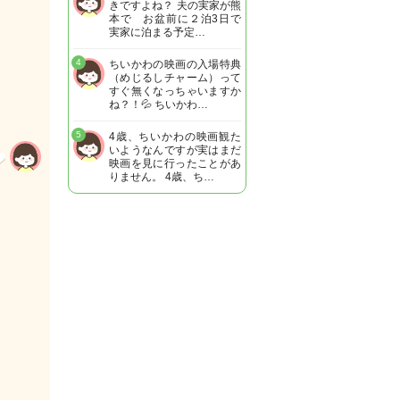
きですよね？ 夫の実家が熊
本で お盆前に２泊3日で
実家に泊まる予定…
4
ちいかわの映画の入場特典
（めじるしチャーム）って
すぐ無くなっちゃいますか
ね？！💦 ちいかわ…
5
4歳、ちいかわの映画観た
いようなんですが実はまだ
映画を見に行ったことがあ
りません。 4歳、ち…