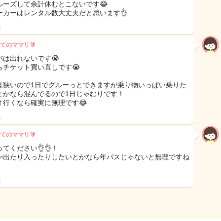
ルーズして余計休むとこないです😂
ーカーはレンタル数大丈夫だと思います👌
日
てのママリ🔰
バは出れないです😭
らチケット買い直しです😭
は狭いので1日でグルーっとできますが乗り物いっぱい乗りた
とかなら混んでるので1日じゃむりです！
オ行くなら確実に無理です😂
日
てのママリ🔰
てください👌👌！
か出たり入ったりしたいとかなら年パスじゃないと無理ですね
日