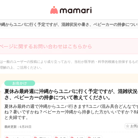
女性専用匿名QAアプ
リ・情報サイト
沖縄からユニバに行く予定ですが、混雑状況や暑さ、ベビーカーの持参につい
は一般のユーザーの投稿により成り立っており、当社が医学的・科学的根拠を担保するも
理解の上、ご活用ください。
お出かけ
夏休み最終週に沖縄からユニバに行く予定ですが、混雑状況
さ、ベビーカーの持参について教えてください。
夏休み最終の週で沖縄からユニバ行きます‼️ユニバ混み具合どんなで
ね？暑いですかね？ベビーカー沖縄から持参した方がいいですか？8
と夫婦です。
お気
最終更新：6月25日