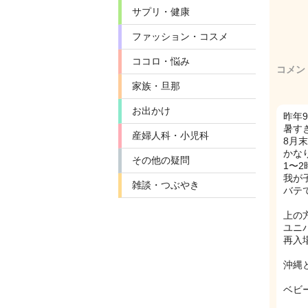
サプリ・健康
ファッション・コスメ
ココロ・悩み
コメン
家族・旦那
お出かけ
昨年
暑す
産婦人科・小児科
8月
かな
その他の疑問
1〜
我が
雑談・つぶやき
バテ
上の
ユニ
再入
沖縄
ベビー