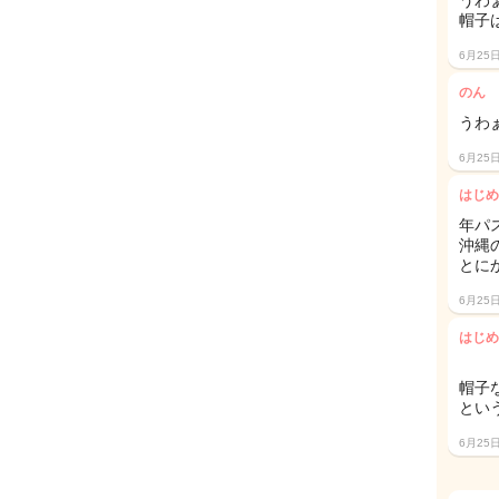
うわぁ
帽子
6月25
のん
うわ
6月25
はじめ
年パ
沖縄
とに
6月25
はじめ
帽子
とい
6月25