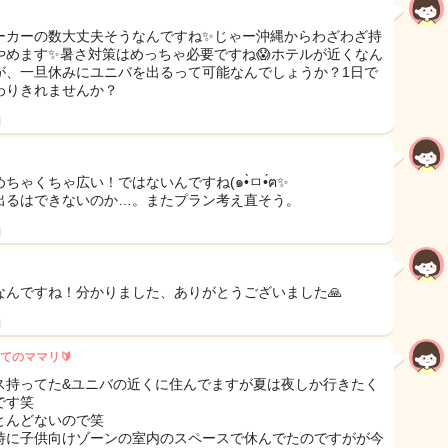
ーカーの数大丈夫そうなんですね✨️じゃー沖縄からわざわざ持
やめます✨️暑さ対策はめっちゃ必要ですね😱ホテルが近くなん
が、一旦休みにユニバを出るって可能なんでしょうか？1日で
わりきれませんか？
日
ちゃくちゃ広い！ではないんですね(๑•̀ㅁ•́ฅ✨
出るはできないのか…。またプラン考え直そう。
日
なんですね！分かりました、ありがとうございました🙏
日
てのママリ🔰
ス持ってた&ユニバの近くに住んでますが夏は夜しか行きたく
です笑
とんどないので笑
時に子供向けゾーンの室内のスペースで休んでたのですがが今