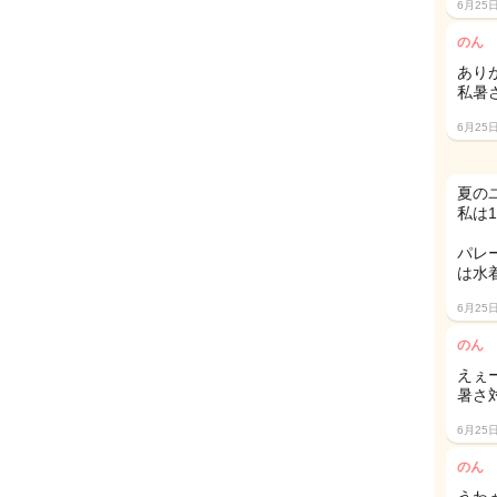
6月25
のん
あり
私暑
6月25
夏の
私は
パレ
は水
6月25
のん
えぇー
暑さ
6月25
のん