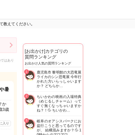
て教えてください。
[お出かけ]カテゴリの
質問ランキング
のではあり
お出かけ人気の質問ランキング
1
鹿児島市 黎明館の大恐竜展
ライカのシン恐竜展 今年行
かれた方いらっしゃいます
か？ どちらか…
や暑
2
ちいかわの映画の入場特典
（めじるしチャーム）って
すか
すぐ無くなっちゃいますか
歳3歳
ね？！💦 ちいかわ…
3
岐阜のオアシスパークにお
に入り
盆行こうと思ってるのです
が、 結構混みますか？💦 1
0時からのアワアワ…