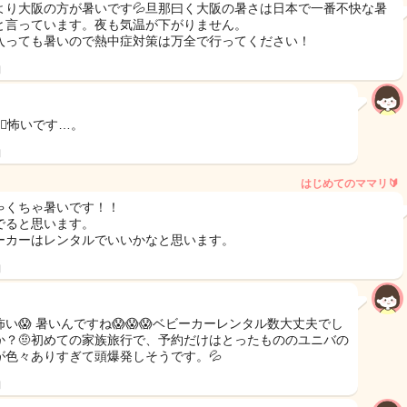
より大阪の方が暑いです💦旦那曰く大阪の暑さは日本で一番不快な暑
と言っています。夜も気温が下がりません。
入っても暑いので熱中症対策は万全で行ってください！
日
‍♀️怖いです…。
日
はじめてのママリ🔰
ゃくちゃ暑いです！！
でると思います。
ーカーはレンタルでいいかなと思います。
日
怖い😱 暑いんですね😱😱😱ベビーカーレンタル数大丈夫でし
か？🤨初めての家族旅行で、予約だけはとったもののユニバの
が色々ありすぎて頭爆発しそうです。💦
日