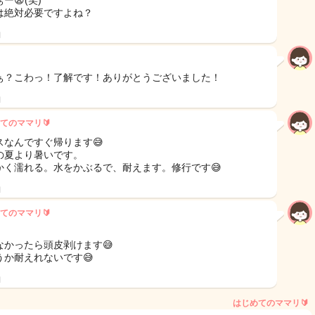
ー😫(笑)
は絶対必要ですよね？
日
ぁ？こわっ！了解です！ありがとうございました！
日
てのママリ🔰
スなんですぐ帰ります😅
の夏より暑いです。
かく濡れる。水をかぶるで、耐えます。修行です😅
日
てのママリ🔰
なかったら頭皮剥けます😅
うか耐えれないです😅
日
はじめてのママリ🔰