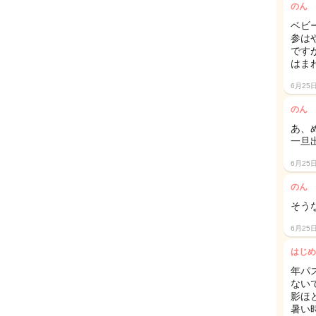
のん
ベビ
参は
です
はま
6月25
のん
あ、め
一旦
6月25
のん
そう
6月25
はじめ
年パ
ない
影ほ
暑い