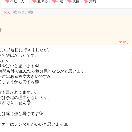
ベビーカー
夏休み
3歳
夫婦
沖縄
のん
(3歳9ヶ月, 8歳)
ト
ママリ
9月の2週目に行きましたが、
ぎてやばかったです。
末なら、
りやばいと思います😭
2時間も外で並んだら気分悪くなるかと思います。
子達はある程度大きいですが、
てしまうかもですね😱
方も書かれてますが、
バは余程の理由がない限り、
場ができません😇
とは違う嫌な暑さです💦
カーはレンタルがいいと思います🙆‍♀️