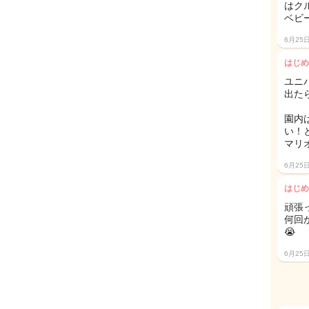
はク
ベビ
6月25
はじめ
ユニ
出た
園内
い！
マリ
6月25
はじめ
頑張っ
何回
😭
6月25