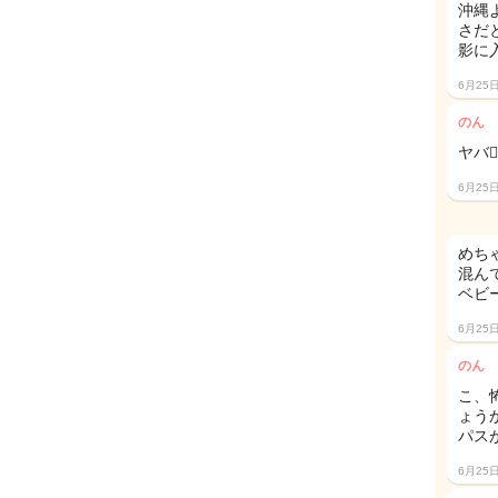
沖縄
さだ
影に
6月25
のん
ヤバ
6月25
めち
混ん
ベビ
6月25
のん
こ、
ょう
パス
6月25