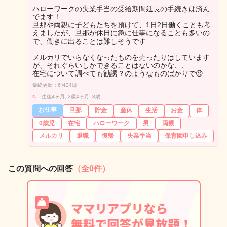
ハローワークの失業手当の受給期間延長の手続きは済ん
でます！
旦那や両親に子どもたちを預けて、1日2日働くことも考
えましたが、旦那が休日に急に仕事になることも多いの
で、働きに出ることは難しそうです
メルカリでいらなくなったものを売ったりはしています
が、それぐらいしかできることはないのかな、、
在宅について調べても勧誘？のようなものばかりで😣
最終更新：6月24日
r.
生後4ヶ月, 2歳4ヶ月, 8歳
お仕事
旦那
貯金
産休
生活
お金
体
0歳児
在宅
ハローワーク
男
両親
メルカリ
退職
復帰
失業手当
保育園申し込み
この質問への回答
（全0件）