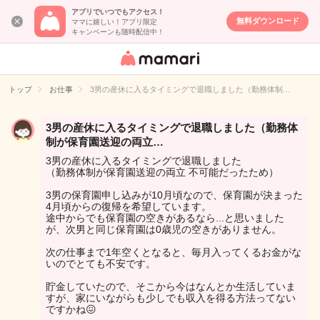
アプリでいつでもアクセス！
無料ダウンロード
ママに嬉しい！アプリ限定
キャンペーンも随時配信中！
女性専用匿名QA
アプリ・情報サ
トップ
お仕事
3男の産休に入るタイミングで退職しました（勤務体制…
イト
3男の産休に入るタイミングで退職しました（勤務体
制が保育園送迎の両立…
3男の産休に入るタイミングで退職しました
（勤務体制が保育園送迎の両立 不可能だったため）
3男の保育園申し込みが10月頃なので、保育園が決まった
4月頃からの復帰を希望しています。
途中からでも保育園の空きがあるなら...と思いました
が、次男と同じ保育園は0歳児の空きがありません。
次の仕事まで1年空くとなると、毎月入ってくるお金がな
いのでとても不安です。
貯金していたので、そこから今はなんとか生活していま
すが、家にいながらも少しでも収入を得る方法ってない
ですかね😖