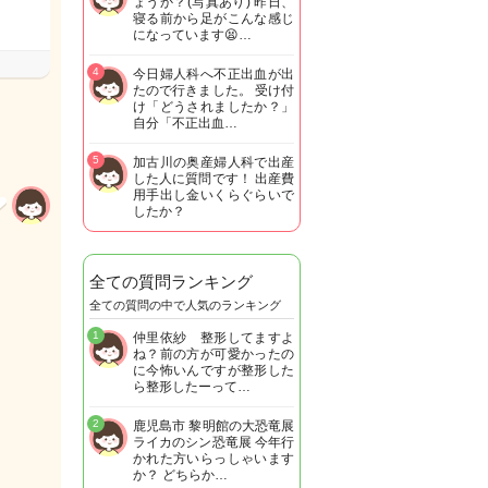
ょうか？(写真あり) 昨日、
寝る前から足がこんな感じ
になっています😫…
4
今日婦人科へ不正出血が出
たので行きました。 受け付
け「どうされましたか？」
自分「不正出血…
5
加古川の奥産婦人科で出産
した人に質問です！ 出産費
用手出し金いくらぐらいで
したか？
全ての質問ランキング
全ての質問の中で人気のランキング
1
仲里依紗 整形してますよ
ね？前の方が可愛かったの
に今怖いんですが整形した
ら整形したーって…
2
鹿児島市 黎明館の大恐竜展
ライカのシン恐竜展 今年行
かれた方いらっしゃいます
か？ どちらか…