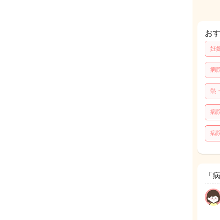
お
妊
病
熱
病
病
「