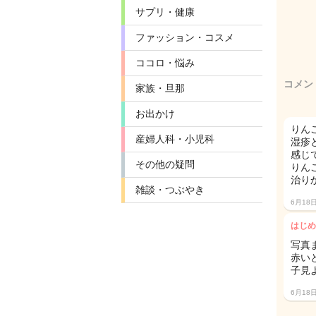
サプリ・健康
ファッション・コスメ
ココロ・悩み
コメン
家族・旦那
お出かけ
りん
産婦人科・小児科
湿疹
感じ
その他の疑問
りん
治り
雑談・つぶやき
6月18
はじめ
写真ま
赤い
子見
6月18