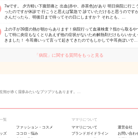
7wです。 夕方軽い下腹部痛と 出血(赤や、赤茶色)があり 明日病院に行こ
ったのですが休診で 行こうと思えば緊急で 診ていただけると思うのですが
さんだったら、明後日まで待ってその日にしますか？ それとも、…
上の子が39度の熱が朝からあります！病院行って血液検査？指から取るや
して特に炎症もなくとりあえず他の症状がないため解熱剤だけもらいかえ
きました！ 今耳痛いって言って起きてきたのでもしかして中耳炎ぽいで…
「病院」に関する質問をもっと見る
左頬が赤く湿疹みたいなプツプツもあります。…
一覧
ママリについて
ファッション・コスメ
ママリについて
運営会社
ッズ
ココロ・悩み
ブランドガイドライン
お問い合わ