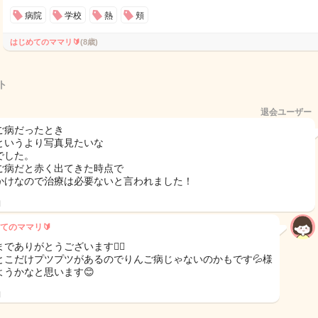
病院
学校
熱
頬
はじめてのママリ🔰
(8歳)
ト
退会ユーザー
ご病だったとき
というより写真見たいな
でした。
ご病だと赤く出てきた時点で
かけなので治療は必要ないと言われました！
日
てのママリ🔰
でありがとうございます🙇‍♀️
とこだけプツプツがあるのでりんご病じゃないのかもです💦様
ようかなと思います😊
日