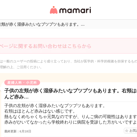
女性専用匿名QAアプ
リ・情報サイト
左頬が赤く湿疹みたいなプツプツもあります。…
は一般のユーザーの投稿により成り立っており、当社が医学的・科学的根拠を担保するも
理解の上、ご活用ください。
産婦人科・小児科
子供の左頬が赤く湿疹みたいなプツプツもあります。右頬は
んど赤み…
子供の左頬が赤く湿疹みたいなプツプツもあります。
右頬はほとんど赤みはない感じです。
熱もなくめちゃくちゃ元気なのですが、りんご病の可能性はあります
赤みがひいてなかったら学校終わりに病院を受診した方がいいですよ
お気
最終更新：6月18日