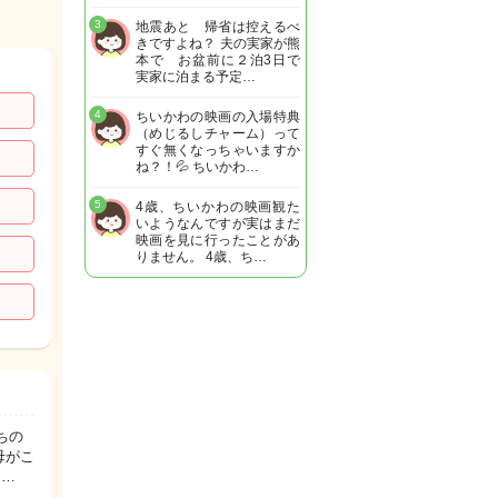
3
地震あと 帰省は控えるべ
きですよね？ 夫の実家が熊
本で お盆前に２泊3日で
実家に泊まる予定…
4
ちいかわの映画の入場特典
（めじるしチャーム）って
すぐ無くなっちゃいますか
ね？！💦 ちいかわ…
5
4歳、ちいかわの映画観た
いようなんですが実はまだ
映画を見に行ったことがあ
りません。 4歳、ち…
ちの
母がこ
的…