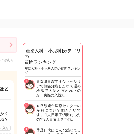
[産婦人科・小児科]カテゴリ
の
のではあり
質問ランキング
産婦人科・小児科人気の質問ランキン
グ
1
青森県青森市 セントセシリ
アで無痛分娩した方 何週の
ほと
検診で入院と言われたの
か、実際に入院し…
2
奈良県総合医療センターの
産科について聞きたいで
か？
す。 1人目帝王切開だった
ね？
ので2人目帝王切開の…
に入り
3
手足口病はこんな感じでし