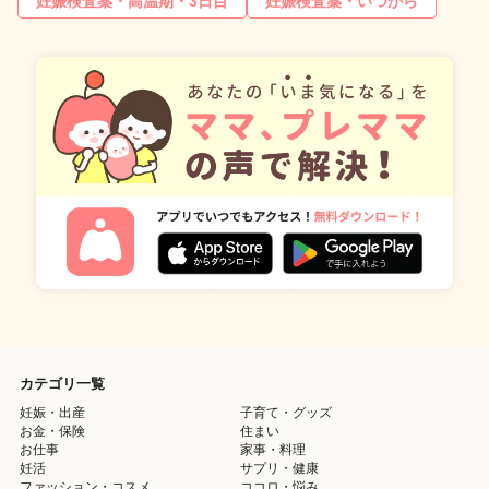
妊娠検査薬・高温期・3日目
妊娠検査薬・いつから
カテゴリ一覧
妊娠・出産
子育て・グッズ
お金・保険
住まい
お仕事
家事・料理
妊活
サプリ・健康
ファッション・コスメ
ココロ・悩み