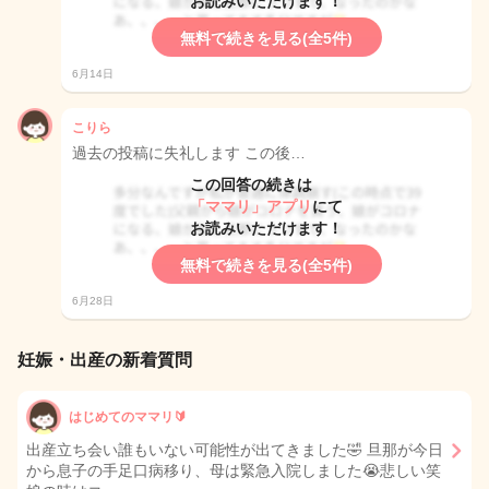
お読みいただけます！
無料で続きを見る(全5件)
6月14日
こりら
過去の投稿に失礼します この後…
この回答の続きは
「ママリ」アプリ
にて
お読みいただけます！
無料で続きを見る(全5件)
6月28日
妊娠・出産の新着質問
はじめてのママリ🔰
出産立ち会い誰もいない可能性が出てきました🤣 旦那が今日
から息子の手足口病移り、母は緊急入院しました😭悲しい笑