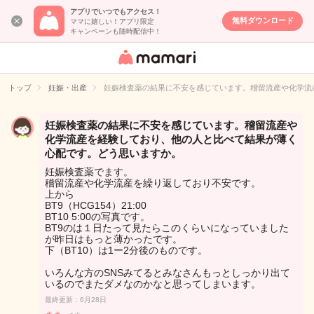
アプリでいつでもアクセス！
無料ダウンロード
ママに嬉しい！アプリ限定
キャンペーンも随時配信中！
女性専用匿名QA
アプリ・情報サ
トップ
妊娠・出産
妊娠検査薬の結果に不安を感じています。稽留流産や化学流
イト
妊娠検査薬の結果に不安を感じています。稽留流産や
化学流産を経験しており、他の人と比べて結果が薄く
心配です。どう思いますか。
妊娠検査薬でます。
稽留流産や化学流産を繰り返しており不安です。
上から
BT9（HCG154）21:00
BT10 5:00の写真です。
BT9のは１日たって見たらこのくらいになっていました
が昨日はもっと薄かったです。
下（BT10）は1ー2分後のものです。
いろんな方のSNSみてるとみなさんもっとしっかり出て
いるのでまたダメなのかなと思ってしまいます。
最終更新：6月28日