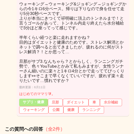
ウォーキング→ウォーキング&ジョギング→ジョギングか
らの今1キロ6分ペース。帰りは下りなので身を任せて走
り5分30秒ペースです。
上りが本当にきつくて🤣明確に頂上のトンネルまで！と
言うゴールがあって、トンネル内走り終えたら水分補給
で3分ほど座ってって感じです。
半年くらい経つと楽に走れますかね？
目的はダイエットと健康のためです。ストレス解消とか
ネットで調べると出てきましたが、疲れるのに何がスト
レス解消？！とか思って…
旦那がサブ3.なんちゃら？とからしく、ランニングガチ
勢で、色々YouTubeとかみて私もみますが、女性ランナ
ーさん細いのに楽々と1キロ4分とかで走っててびっくり
します👀そこまで早くなくていいですが、疲れず楽々走
りたいです…慣れですか？
最終更新：6月11日
はじめてのママリ🔰。
サプリ・健康
旦那
ダイエット
車
水分補給
ウォーキング
公園
健康
ランニング
この質問への回答
（全2件）