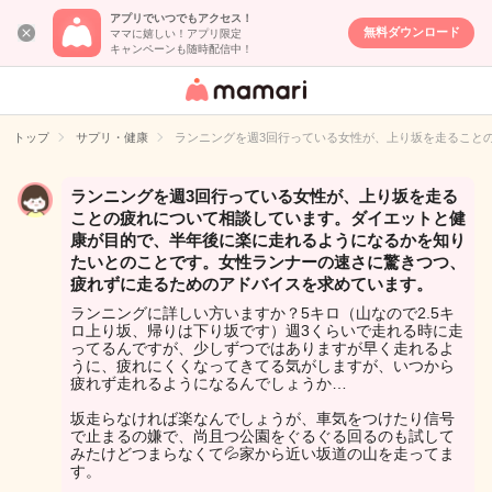
アプリでいつでもアクセス！
無料ダウンロード
ママに嬉しい！アプリ限定
キャンペーンも随時配信中！
女性専用匿名QA
アプリ・情報サ
トップ
サプリ・健康
ランニングを週3回行っている女性が、上り坂を走ること
イト
ランニングを週3回行っている女性が、上り坂を走る
ことの疲れについて相談しています。ダイエットと健
康が目的で、半年後に楽に走れるようになるかを知り
たいとのことです。女性ランナーの速さに驚きつつ、
疲れずに走るためのアドバイスを求めています。
ランニングに詳しい方いますか？5キロ（山なので2.5キ
ロ上り坂、帰りは下り坂です）週3くらいで走れる時に走
ってるんですが、少しずつではありますが早く走れるよ
うに、疲れにくくなってきてる気がしますが、いつから
疲れず走れるようになるんでしょうか…
坂走らなければ楽なんでしょうが、車気をつけたり信号
で止まるの嫌で、尚且つ公園をぐるぐる回るのも試して
みたけどつまらなくて💦家から近い坂道の山を走ってま
す。