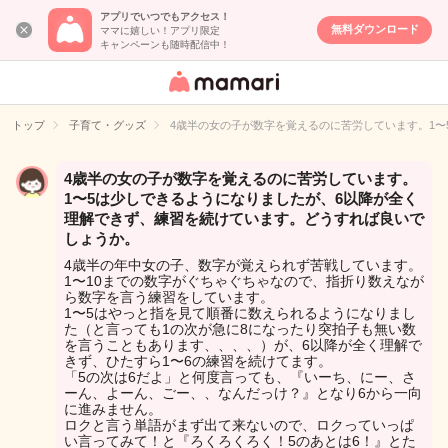
アプリでいつでもアクセス！
無料ダウンロード
ママに嬉しい！アプリ限定
キャンペーンも随時配信中！
女性専用匿名QA
アプリ・情報サ
トップ
子育て・グッズ
4歳半の女の子が数字を覚えるのに苦労しています。1
イト
4歳半の女の子が数字を覚えるのに苦労しています。
1〜5は少しできるようになりましたが、6以降が全く
理解できず、練習を続けています。どうすれば良いで
しょうか。
4歳半の年中女の子、数字が覚えられず苦戦しています。
1〜10までの数字がぐちゃぐちゃなので、指折り数えなが
ら数字を言う練習をしています。
1〜5はやっと指を見て順番に数えられるようになりまし
た（と言っても1の次が急に8になったり突拍子も無い数
を言うこともあります、、、、）が、6以降が全く理解で
きず、ひたすら1〜6の練習を続けてます。
「5の次は6だよ」と何度言っても、『いーち、にー、さ
ーん、よーん、ごー、、なんだっけ？』となり6から一向
に進みません。
ロクと言う単語がまず出て来ないので、ロクっていっぱ
い言ってみて！と『ろくろくろく！5のあとは6！』とた