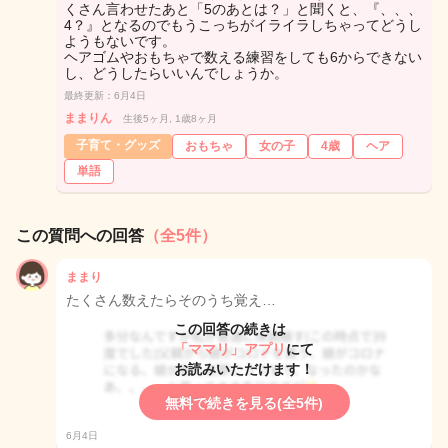
くさん言わせたあと「5のあとは？」と聞くと、『、、、
4？』となるのでもうこっちがイライラしちゃってどうし
ようもないです。
ヘアゴムやおもちゃで数える練習をしても6からできない
し、どうしたらいいんでしょうか。
最終更新：6月4日
ままりん
生後5ヶ月, 1歳8ヶ月
子育て・グッズ
おもちゃ
女の子
4歳
ヘア
単語
この質問への回答
（全5件）
ままり
たくさん数えたらそのうち覚え…
この回答の続きは
「ママリ」アプリ
にて
お読みいただけます！
無料で続きを見る(全5件)
6月4日