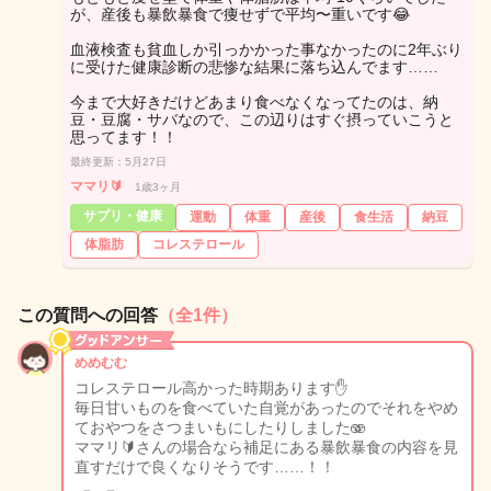
が、産後も暴飲暴食で痩せずで平均〜重いです😂
血液検査も貧血しか引っかかった事なかったのに2年ぶり
に受けた健康診断の悲惨な結果に落ち込んでます……
今まで大好きだけどあまり食べなくなってたのは、納
豆・豆腐・サバなので、この辺りはすぐ摂っていこうと
思ってます！！
最終更新：5月27日
ママリ🔰
1歳3ヶ月
サプリ・健康
運動
体重
産後
食生活
納豆
体脂肪
コレステロール
この質問への回答
（全1件）
めめむむ
コレステロール高かった時期あります✋
毎日甘いものを食べていた自覚があったのでそれをやめ
ておやつをさつまいもにしたりしました🫨
ママリ🔰さんの場合なら補足にある暴飲暴食の内容を見
直すだけで良くなりそうです……！！