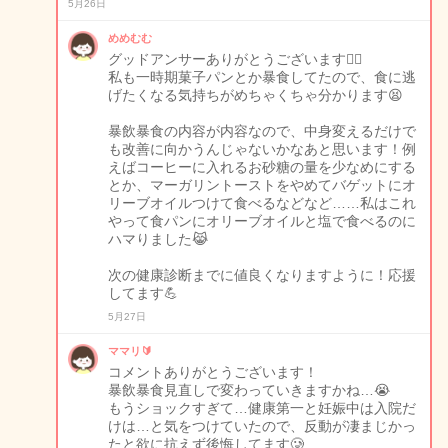
5月26日
めめむむ
グッドアンサーありがとうございます🙇‍♀️
私も一時期菓子パンとか暴食してたので、食に逃
げたくなる気持ちがめちゃくちゃ分かります😫
暴飲暴食の内容が内容なので、中身変えるだけで
も改善に向かうんじゃないかなあと思います！例
えばコーヒーに入れるお砂糖の量を少なめにする
とか、マーガリントーストをやめてバゲットにオ
リーブオイルつけて食べるなどなど……私はこれ
やって食パンにオリーブオイルと塩で食べるのに
ハマりました😹
次の健康診断までに値良くなりますように！応援
してます💪
5月27日
ママリ🔰
コメントありがとうございます！
暴飲暴食見直しで変わっていきますかね…😭
もうショックすぎて…健康第一と妊娠中は入院だ
けは…と気をつけていたので、反動が凄まじかっ
たと欲に抗えず後悔してます🥲