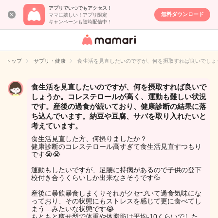
アプリでいつでもアクセス！
無料ダウンロード
ママに嬉しい！アプリ限定
キャンペーンも随時配信中！
女性専用匿名QA
アプリ・情報サ
トップ
サプリ・健康
食生活を見直したいのですが、何を摂取すれば良いでしょ
イト
食生活を見直したいのですが、何を摂取すれば良いで
しょうか。コレステロールが高く、運動も難しい状況
です。産後の過食が続いており、健康診断の結果に落
ち込んでいます。納豆や豆腐、サバを取り入れたいと
考えています。
食生活見直した方、何摂りましたか？
健康診断のコレステロール高すぎて食生活見直すつもり
です😭😭
運動もしたいですが、足腰に持病があるので子供の登下
校付き合うくらいしか出来なさそうです💦
産後に暴飲暴食しまくりそれがクセづいて過食気味にな
っており、その状態にもストレスを感じて更に食べてし
まう…みたいな状態です😭
もともと痩せ型で体重や体脂肪は平均-10くらいでした