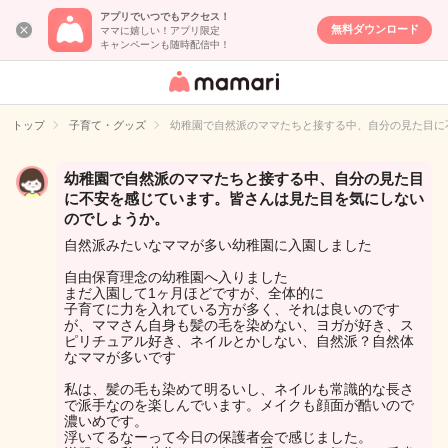
アプリでいつでもアクセス！
無料ダウンロード
ママに嬉しい！アプリ限定
キャンペーンも随時配信中！
女性専用匿名QA
アプリ・情報サ
トップ
子育て・グッズ
幼稚園で自然派のママたちと接する中、自分の見た目に
イト
幼稚園で自然派のママたちと接する中、自分の見た目
に不安を感じています。皆さんは見た目を気にしない
のでしょうか。
自然派みたいなママが多い幼稚園に入園しました
自由保育理念の幼稚園へ入りました
まだ入園して1ヶ月ほどですが、全体的に
子育てに力を入れている方が多く、それは良いのです
が、ママさん自身も髪の毛を染めない、ヨガが好き、ス
ピリチュアル好き、ネイルとかしない、自然派？自然体
なママが多いです
私は、髪の毛も染めて明るいし、ネイルも常識的な長さ
で派手なのを楽しんでいます。メイクも顔面が酷いので
濃いめです。
浮いてるなーって今日の保護者会で感じました。