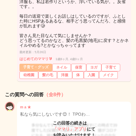
洋服も、私は若作りというか、浮いている気が。。反省
です。。
毎日の送迎で楽しくお話しはしているのですが、ふとし
た時にHSPあるあるな、相手どう思ってんだろ、と感情
が乱れます🥲
皆さん見た目なんて気にしませんか？
どう思ってるのかなと、髪の毛黒髪(地毛)に戻す？とかネ
イルやめる?とかなっちゃってます
最終更新：5月26日
はじめてのママリ🔰
1歳8ヶ月, 4歳0ヶ月
子育て・グッズ
ネイル
保育
ヨガ
子育て
幼稚園
髪の毛
洋服
体
入園
メイク
この質問への回答
（全8件）
m a ★
私なら気にしないです😊！ TPOわ…
この回答の続きは
「ママリ」アプリ
にて
お読みいただけます！