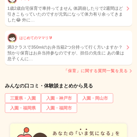
1歳2歳自宅保育で車持ってません 体調崩したりで2週間ほど
引きこもっていたのですが元気になって体力有り余ってきま
した😂 外に…
はじめてのママリ🔰
満3クラスで350mlのお弁当箱2つ分持って行く方いますか？
預かり保育はお弁当持参なのですが、担任の先生に あの量は
息子くんに…
「保育」に関する質問一覧を見る
みんなの口コミ・体験談まとめから見る
三重県・入園
入園・神戸市
入園・岡山市
入園・福岡県
入園・福岡市