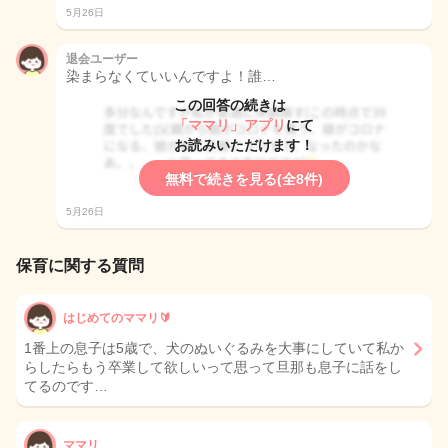
5月26日
退会ユーザー
染まらなくていいんですよ！誰…
この回答の続きは
「ママリ」アプリ
にて
お読みいただけます！
無料で続きを見る(全8件)
5月26日
保育に関する質問
はじめてのママリ🔰
1番上の息子は5歳で、犬のぬいぐるみを大事にしていて私か
らしたらもう卒業して欲しいって思って旦那も息子に話をし
てるのです…
ママリ