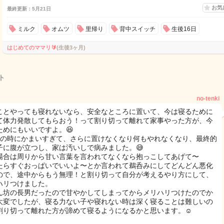
お気
最終更新：5月21日
ミルク
オムツ
里帰り
背中スイッチ
生後16日
はじめてのママリ🔰
(生後3ヶ月)
ト
no-tenki
ことやっても寝れないなら、安全なところに置いて、今は寝るために
て体力発散してもらおう！って割り切って離れて家事やった方が、今
ためにもいいですよ。😆
目の時にかまいすぎて、さらに置けなくなり何もやれなくなり、最終的
子に腹が立つし、家は汚いしで病みました。😅
場合は周りから甘い言葉を言われてなくなら抱っこしてあげて〜
たらすぐおっぱいでいいよ〜とか言われて鵜呑みにしてどんどん悪化
ので、途中からもう無理！と割り切って自分が考えるやり方にして、
ハリつけました。
ん坊の長男だったので甘やかしてしまってからメリハリつけたのでか
大変でしたが、寝る力ない子や寝れない時は深く寝ることは難しいの
割り切って離れた方が諦めて寝るようになるかと思います。☺️