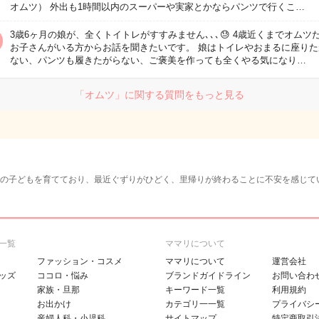
オムツ） 外出も1時間以内のスーパーや実家とかならパンツで行くこ…
3歳6ヶ月の娘が、全くトイトレがすすみません､､､😓 4歳近くまでオムツ
お子さんがいる方からお話を聞きたいです。 娘はトイレやおまるに座りた
ない、パンツも履きたがらない、ご褒美を作っても全くやる気になり…
「オムツ」に関する質問をもっと見る
日の子どもを育てており、最近ぐずりがひどく、里帰りが終わることに不安を感じて
一覧
ママリについて
ファッション・コスメ
ママリについて
運営会社
ッズ
ココロ・悩み
ブランドガイドライン
お問い合わ
家族・旦那
キーワード一覧
利用規約
お出かけ
カテゴリ一一覧
プライバシ
産婦人科・小児科
サイトマップ
特定商取引