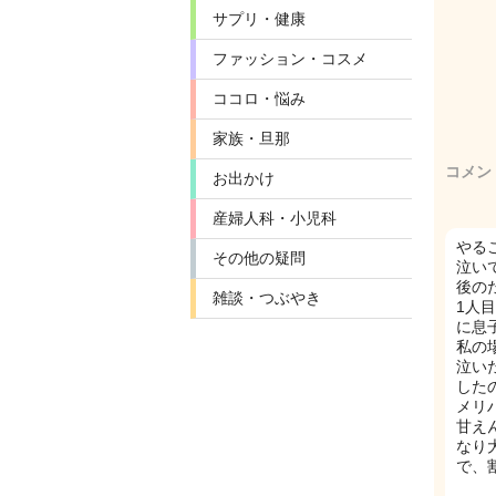
サプリ・健康
ファッション・コスメ
ココロ・悩み
家族・旦那
コメン
お出かけ
産婦人科・小児科
やる
その他の疑問
泣い
後の
雑談・つぶやき
1人
に息
私の
泣い
した
メリ
甘え
なり
で、