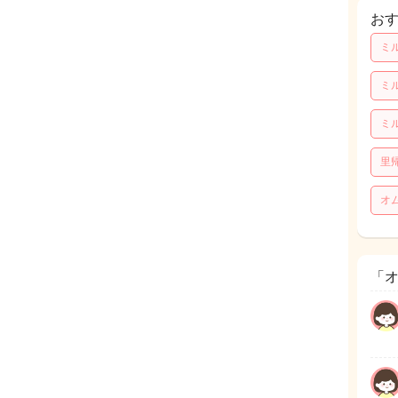
お
ミ
ミ
ミ
里
オ
「