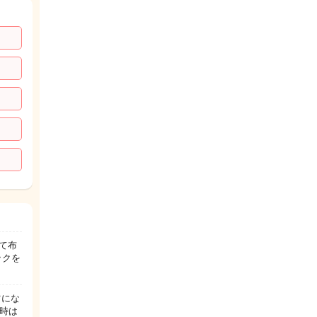
て布
ックを
ツにな
時は