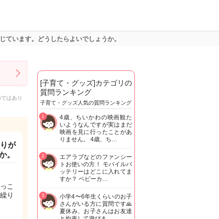
感じています。どうしたらよいでしょうか。
[子育て・グッズ]カテゴリの
質問ランキング
のではあり
子育て・グッズ人気の質問ランキング
1
4歳、ちいかわの映画観た
いようなんですが実はまだ
映画を見に行ったことがあ
りません。 4歳、ち…
帰りが
か。
2
エアラブなどのファンシー
トお使いの方！ モバイルバ
ッテリーはどこに入れてま
すか？ ベビーカ…
っこ
繰り
3
小学4〜6年生くらいのお子
さんがいる方に質問です🙏
夏休み、お子さんはお友達
と約束して遊びま…