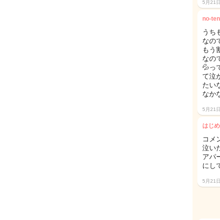
5月21
no-ten
うち
なの
もう
なの
💦
て泣
たいな
なか
5月21
はじめ
コメ
泣い
アパ
にし
5月21