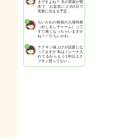
きですよね？ 夫の実家が熊
本で お盆前に２泊3日で
実家に泊まる予定…
4
ちいかわの映画の入場特典
（めじるしチャーム）って
すぐ無くなっちゃいますか
ね？！💦 ちいかわ…
5
ナプキン値上げが話題にな
ってますが 私はミレーナ入
れてるからもう1年以上ナ
プキン買ってない…