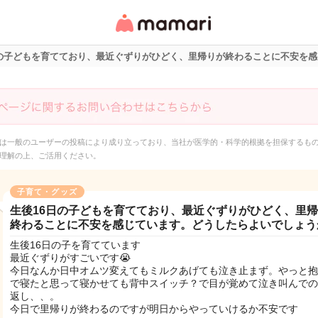
女性専用匿名QAアプ
リ・情報サイト
日の子どもを育てており、最近ぐずりがひどく、里帰りが終わることに不安を
は一般のユーザーの投稿により成り立っており、当社が医学的・科学的根拠を担保するも
理解の上、ご活用ください。
子育て・グッズ
生後16日の子どもを育てており、最近ぐずりがひどく、里
終わることに不安を感じています。どうしたらよいでしょう
生後16日の子を育てています
最近ぐずりがすごいです😭
今日なんか日中オムツ変えてもミルクあげても泣き止まず。やっと抱
で寝たと思って寝かせても背中スイッチ？で目が覚めて泣き叫んでの
返し、、。
今日で里帰りが終わるのですが明日からやっていけるか不安です