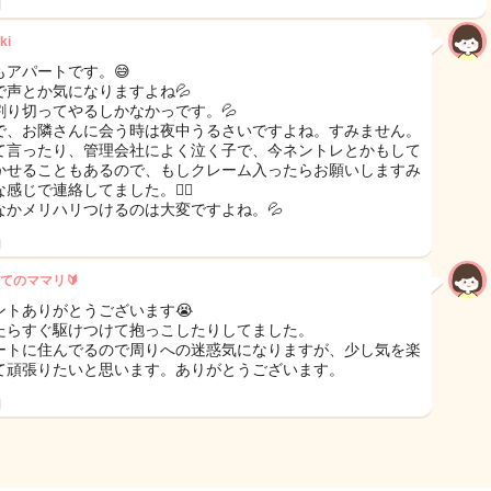
日
ki
もアパートです。😅
で声とか気になりますよね💦
割り切ってやるしかなかっです。💦
で、お隣さんに会う時は夜中うるさいですよね。すみません。
って言ったり、管理会社によく泣く子で、今ネントレとかもして
かせることもあるので、もしクレーム入ったらお願いしますみ
感じで連絡してました。😮‍💨
なかメリハリつけるのは大変ですよね。💦
日
てのママリ🔰
ントありがとうございます😭
たらすぐ駆けつけて抱っこしたりしてました。
ートに住んでるので周りへの迷惑気になりますが、少し気を楽
て頑張りたいと思います。ありがとうございます。
日