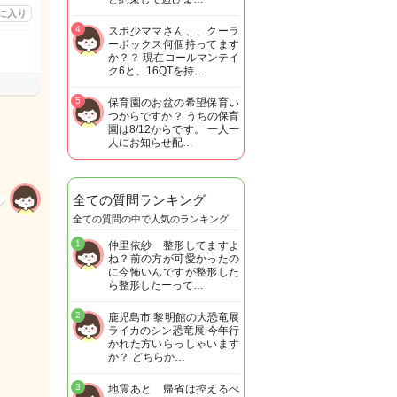
に入り
4
スポ少ママさん、、クーラ
ーボックス何個持ってます
か？？ 現在コールマンテイ
ク6と、16QTを持…
5
保育園のお盆の希望保育い
つからですか？ うちの保育
園は8/12からです。 一人一
人にお知らせ配…
全ての質問ランキング
全ての質問の中で人気のランキング
1
仲里依紗 整形してますよ
ね？前の方が可愛かったの
に今怖いんですが整形した
ら整形したーって…
2
鹿児島市 黎明館の大恐竜展
ライカのシン恐竜展 今年行
かれた方いらっしゃいます
か？ どちらか…
3
地震あと 帰省は控えるべ