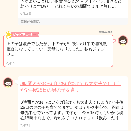
うがよいこと(甘い物食べるとか)をアドバイス頂けると
助かります!あと、どれくらいの期間でミルク無し…
6月18日
毎日が分刻み
emasara
上の子は混合でしたが、下の子が生後1ヶ月半で哺乳瓶
拒否になってしまい、完母になりました。私もジャブ
ジ…
6月18日
3時間とかおっぱいあげ続けても大丈夫でしょう
か?生後25日の男の子を育…
3時間とかおっぱいあげ続けても大丈夫でしょうか?生後
25日の男の子を育ててます。夜はミルク中心で、昼間は
母乳中心でやってます。ですが、今日15時くらいから現
在18時手前まで、母乳をチロチロゆっくり飲み、たま…
5月21日