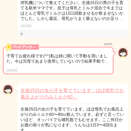
搾乳機について教えてください。生後25日の男の子を育
てる新米ママです。息子は母乳とミルク混合で今までは
ほとんど母乳でミルクは1日1回飲ませるか飲ませないか
でした。しかし最近、母乳がうまく吸えないのか足り…
2月25日
R
sachi
子育てお疲れ様です(^^)私は姉に聞いて手動を買いまし
た。今は完母であまり使用していないので結果手動で…
2月25日
生後25日の女の子を育てています。ほぼ母乳でお
風呂上がりのみミルク60…
生後25日の女の子を育てています。ほぼ母乳でお風呂上
がりのみミルク60〜80cc飲んでいます。必ずと言ってい
いほど、オッパイでも哺乳瓶でもむせます。ここ何日か
お腹の張りが気になります。うんちは1日3〜4回出ま
す…