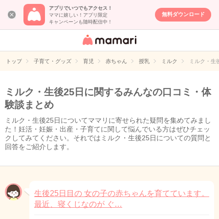
アプリでいつでもアクセス！
無料ダウンロード
ママに嬉しい！アプリ限定
キャンペーンも随時配信中！
女性専用匿名QA
アプリ・情報サ
トップ
子育て・グッズ
育児
赤ちゃん
授乳
ミルク
ミルク・生
イト
ミルク・生後25日に関するみんなの口コミ・体
験談まとめ
ミルク・生後25日についてママリに寄せられた疑問を集めてみまし
た！妊活・妊娠・出産・子育てに関して悩んでいる方はぜひチェッ
クしてみてください。それではミルク・生後25日についての質問と
回答をご紹介します。
生後25日目の 女の子の赤ちゃんを育てています。
最近、寝くじなのが ぐ…