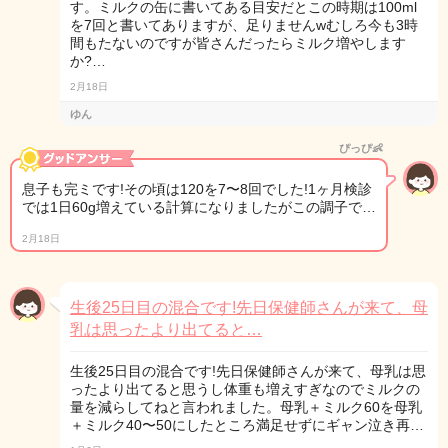
す。ミルクの缶に書いてある目安だとこの時期は100ml
を7回と書いてありますが、足りませんwむしろ今も3時
間もたないのですが皆さんだったらミルク増やします
か?…
2月18日
ゆん
ぴっぴ👶
息子も完ミです!その頃は120を7〜8回でした!1ヶ月検診
では1日60g増えている計算になりましたがこの調子で…
2月18日
生後25日目の混合です!先日保健師さんが来て、母
乳は思ったより出てると…
生後25日目の混合です!先日保健師さんが来て、母乳は思
ったより出てると思うし体重も増えすぎなのでミルクの
量を減らしてねと言われました。母乳＋ミルク60を母乳
＋ミルク40〜50にしたところ満足せずにギャン泣き再…