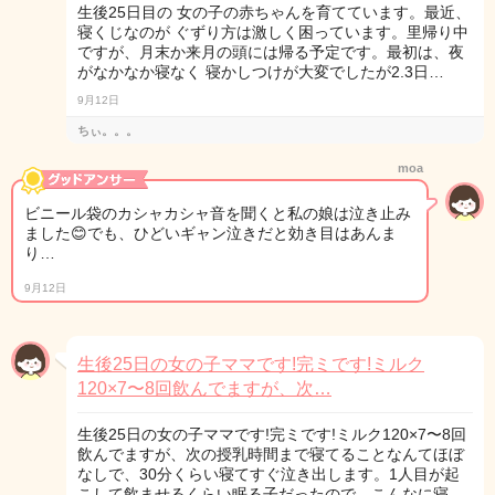
生後25日目の 女の子の赤ちゃんを育てています。最近、
寝くじなのが ぐずり方は激しく困っています。里帰り中
ですが、月末か来月の頭には帰る予定です。最初は、夜
がなかなか寝なく 寝かしつけが大変でしたが2.3日…
9月12日
ちぃ。。。
moa
ビニール袋のカシャカシャ音を聞くと私の娘は泣き止み
ました😊でも、ひどいギャン泣きだと効き目はあんま
り…
9月12日
生後25日の女の子ママです!完ミです!ミルク
120×7〜8回飲んでますが、次…
生後25日の女の子ママです!完ミです!ミルク120×7〜8回
飲んでますが、次の授乳時間まで寝てることなんてほぼ
なしで、30分くらい寝てすぐ泣き出します。1人目が起
こして飲ませるくらい眠る子だったので、こんなに寝