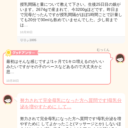
授乳間隔と量について教えて下さい。生後25日目の娘が
います。2674gで産まれて、今3200gほどです。昨日ま
で完母だったんですが授乳間隔がほぼ1時間ごとで計量し
ても20分で30mlも飲めていませんでした。少し前まで
は…
10月30日
りりぃ1005
むっくん
最初はそんな感じですよ!1ヶ月で1キロ増えるのがいい
みたいですがその子のペースなどあるので大丈夫かと
思…
10月30日
努力されて完全母乳になった方へ質問です!母乳分
泌を増やすために して…
努力されて完全母乳になった方へ質問です!母乳分泌を増
やすために してよかったこと(マッサージとか) しないほ