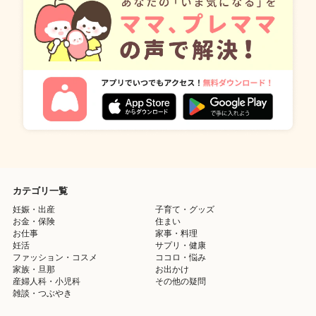
カテゴリ一覧
妊娠・出産
子育て・グッズ
お金・保険
住まい
お仕事
家事・料理
妊活
サプリ・健康
ファッション・コスメ
ココロ・悩み
家族・旦那
お出かけ
産婦人科・小児科
その他の疑問
雑談・つぶやき