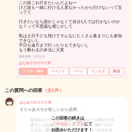
この前これ行きたいんだよねー
けど誰も一緒に行ける人居なかったから行けないって言
ってて
行きたいなら誰かじゃなくて自分1人では行かないのか
な？って不思議な感じがして
私は土日子ども預けてそんなにたくさん集まりにも参加
できないし
平日も遠方まで行ったりもできないし
もう断わるの本当に大変
最終更新：5月21日
はじめてのママリ🔰
ココロ・悩み
イベント
パート
インスタ
職場
この質問への回答
（全1件）
はじめてのママリ🔰
そりゃあカモが欲しいから必死…
この回答の続きは
「ママリ」アプリ
にて
お読みいただけます！