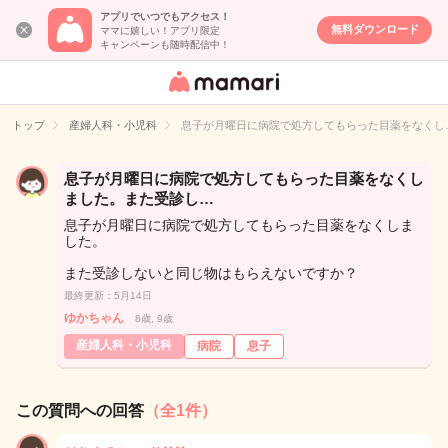
アプリでいつでもアクセス！
無料ダウンロード
ママに嬉しい！アプリ限定
キャンペーンも随時配信中！
女性専用匿名QA
アプリ・情報サ
トップ
産婦人科・小児科
息子が月曜日に病院で処方してもらった目薬をなくし
イト
息子が月曜日に病院で処方してもらった目薬をなくし
ました。また受診し…
息子が月曜日に病院で処方してもらった目薬をなくしま
した。
また受診しないと同じ物はもらえないですか？
最終更新：5月14日
ゆかちゃん
8歳, 9歳
産婦人科・小児科
病院
息子
この質問への回答
（全1件）