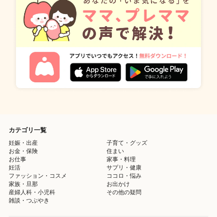
カテゴリ一覧
妊娠・出産
子育て・グッズ
お金・保険
住まい
お仕事
家事・料理
妊活
サプリ・健康
ファッション・コスメ
ココロ・悩み
家族・旦那
お出かけ
産婦人科・小児科
その他の疑問
雑談・つぶやき