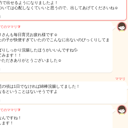
力で出せるようになりましたよ！
ついては心配しなくていいと思うので、出してあげてくださいね☺️
日
てのママリ🔰
リさんも毎日育児お疲れ様です☺️
上の子が快便すぎていたのでこんなに出ないのびっくりしてま
、
ぱりしっかり浣腸したほうがいいんですね💦
てみます！！
いただきありがとうございました☺️
日
ママリ
児の頃は1日でなければ綿棒浣腸してました！
なるということはないそうですよ
日
てのママリ🔰
なんですね！
します！