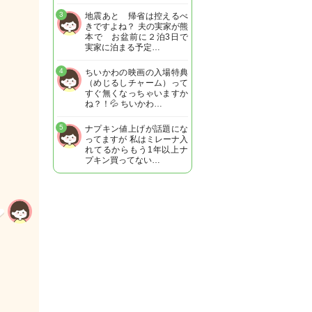
3
地震あと 帰省は控えるべ
きですよね？ 夫の実家が熊
本で お盆前に２泊3日で
実家に泊まる予定…
4
ちいかわの映画の入場特典
（めじるしチャーム）って
すぐ無くなっちゃいますか
ね？！💦 ちいかわ…
5
ナプキン値上げが話題にな
ってますが 私はミレーナ入
れてるからもう1年以上ナ
プキン買ってない…