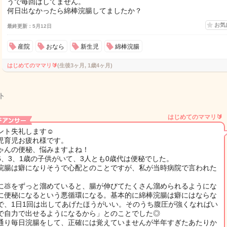
うで毎回はしてません。
何日出なかったら綿棒浣腸してましたか？
お気
最終更新：5月12日
産院
おなら
新生児
綿棒浣腸
はじめてのママリ🔰
(生後3ヶ月, 1歳4ヶ月)
ト
はじめてのママリ🔰
ント失礼します☺️
児育児お疲れ様です。
ゃんの便秘、悩みますよね！
6、3、1歳の子供がいて、3人とも0歳代は便秘でした。
浣腸は癖になりそうで心配とのことですが、私が当時病院で言われた
に💩をずっと溜めていると、腸が伸びてたくさん溜められるようにな
に便秘になるという悪循環になる。基本的に綿棒浣腸は癖にはならな
で、1日1回は出してあげたほうがいい。そのうち腹圧が強くなればい
で自力で出せるようになるから」とのことでした◎
通り毎日浣腸をして、正確には覚えていませんが半年すぎたあたりか