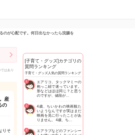
るのが心配です。何日出なかったら浣腸を
[子育て・グッズ]カテゴリの
質問ランキング
のではあり
子育て・グッズ人気の質問ランキング
1
エアリコ、タックマミーの
抱っこ紐で迷っています。
形などはほほ同じ？と思う
のですが、値段が…
。産
るの
2
4歳、ちいかわの映画観た
いようなんですが実はまだ
映画を見に行ったことがあ
りません。 4歳、ち…
なりそ
3
エアラブなどのファンシー