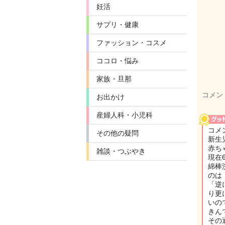
妊活
サプリ・健康
ファッション・コスメ
ココロ・悩み
家族・旦那
コメン
お出かけ
産婦人科・小児科
コメ
その他の疑問
新生
赤ち
雑談・つぶやき
現在
綿棒
のは
「逆
り更
いの
きん
その