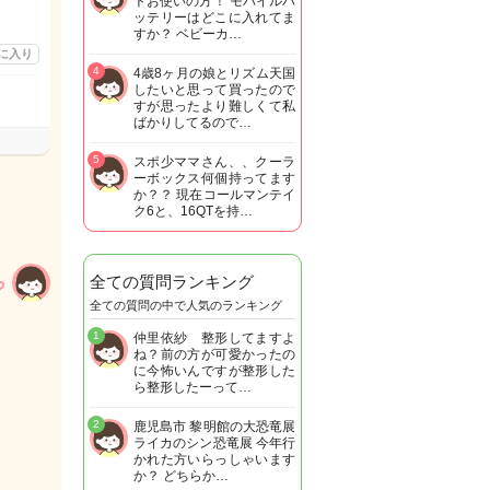
トお使いの方！ モバイルバ
ッテリーはどこに入れてま
すか？ ベビーカ…
に入り
4
4歳8ヶ月の娘とリズム天国
したいと思って買ったので
すが思ったより難しくて私
ばかりしてるので…
5
スポ少ママさん、、クーラ
ーボックス何個持ってます
か？？ 現在コールマンテイ
ク6と、16QTを持…
全ての質問ランキング
全ての質問の中で人気のランキング
1
仲里依紗 整形してますよ
ね？前の方が可愛かったの
に今怖いんですが整形した
ら整形したーって…
2
鹿児島市 黎明館の大恐竜展
ライカのシン恐竜展 今年行
かれた方いらっしゃいます
か？ どちらか…