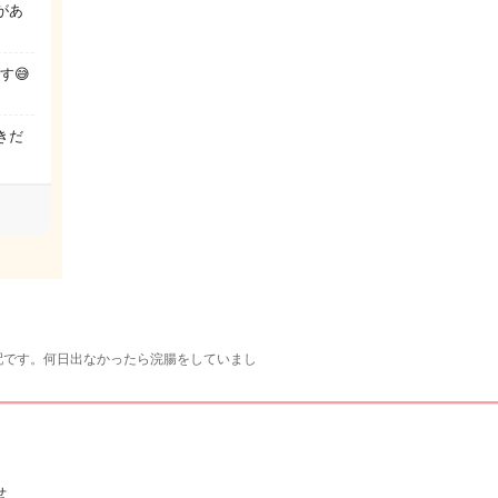
があ
す😅
きだ
配です。何日出なかったら浣腸をしていまし
せ