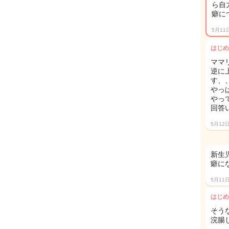
ら自
癖に
5月11
はじめ
ママ
逆に
す、
やっ
やっ
回答
5月12
新生
癖に
5月11
はじめ
そう
浣腸