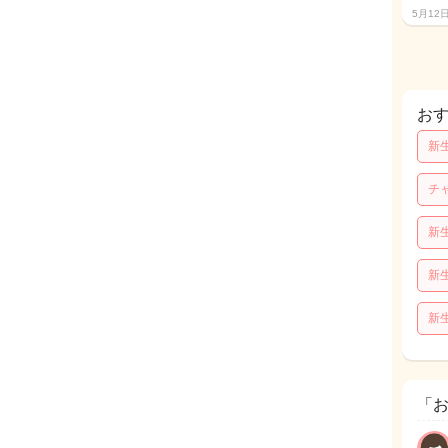
5月12
お
新
チ
新
新
新
「