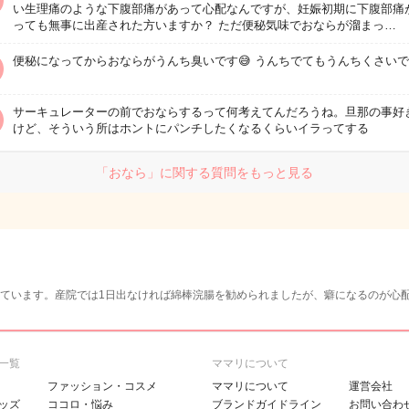
い生理痛のような下腹部痛があって心配なんですが、妊娠初期に下腹部痛
っても無事に出産された方いますか？ ただ便秘気味でおならが溜まっ…
便秘になってからおならがうんち臭いです😅 うんちでてもうんちくさいで
サーキュレーターの前でおならするって何考えてんだろうね。旦那の事好
けど、そういう所はホントにパンチしたくなるくらいイラってする
「おなら」に関する質問をもっと見る
ています。産院では1日出なければ綿棒浣腸を勧められましたが、癖になるのが心
一覧
ママリについて
ファッション・コスメ
ママリについて
運営会社
ッズ
ココロ・悩み
ブランドガイドライン
お問い合わ