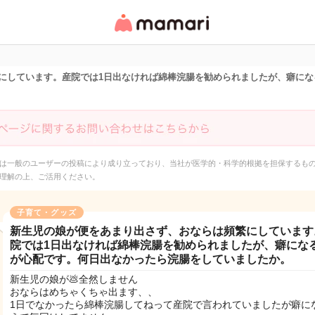
女性専用匿名QAアプ
リ・情報サイト
にしています。産院では1日出なければ綿棒浣腸を勧められましたが、癖にな
は一般のユーザーの投稿により成り立っており、当社が医学的・科学的根拠を担保するも
理解の上、ご活用ください。
子育て・グッズ
新生児の娘が便をあまり出さず、おならは頻繁にしています
院では1日出なければ綿棒浣腸を勧められましたが、癖にな
が心配です。何日出なかったら浣腸をしていましたか。
新生児の娘が💩全然しません
おならはめちゃくちゃ出ます、、
1日でなかったら綿棒浣腸してねって産院で言われていましたが癖に