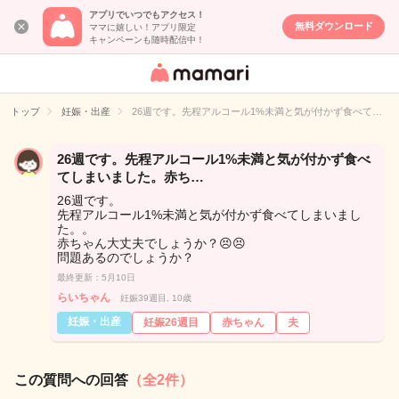
アプリでいつでもアクセス！
無料ダウンロード
ママに嬉しい！アプリ限定
キャンペーンも随時配信中！
女性専用匿名QA
アプリ・情報サ
トップ
妊娠・出産
26週です。先程アルコール1%未満と気が付かず食べて…
イト
26週です。先程アルコール1%未満と気が付かず食べ
てしまいました。赤ち…
26週です。
先程アルコール1%未満と気が付かず食べてしまいまし
た。。
赤ちゃん大丈夫でしょうか？😣😣
問題あるのでしょうか？
最終更新：5月10日
らいちゃん
妊娠39週目, 10歳
妊娠・出産
妊娠26週目
赤ちゃん
夫
この質問への回答
（全2件）