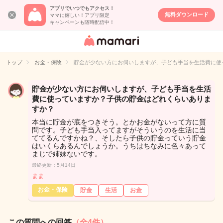
アプリでいつでもアクセス！
無料ダウンロード
ママに嬉しい！アプリ限定
キャンペーンも随時配信中！
女性専用匿名QA
アプリ・情報サ
トップ
お金・保険
貯金が少ない方にお伺いしますが、子ども手当を生活費に使
イト
貯金が少ない方にお伺いしますが、子ども手当を生活
費に使っていますか？子供の貯金はどれくらいありま
すか？
本当に貯金が底をつきそう。とかお金がないって方に質
問です。子ども手当入ってますがそういうのを生活に当
ててるんですかね？、そしたら子供の貯金っていう貯金
はいくらあるんでしょうか。うちはちなみに色々あって
まじで姉妹ないです。
最終更新：5月14日
まま
お金・保険
貯金
生活
お金
この質問への回答
（全4件）