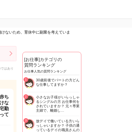
働けないため、育休中に副業を考えていま
[お仕事]カテゴリの
質問ランキング
のではあり
お仕事人気の質問ランキング
1
30歳前後でパートの方どん
な仕事してますか？
赤ち
2
小さなお子様がいらっしゃ
るシングルの方 お仕事何を
けな
されていますか？ 元々専業
宅勤
主婦で、離婚し…
って
3
放デイで働いている方いら
っしゃいますか？ 子供の通
っているデイの職員さんの