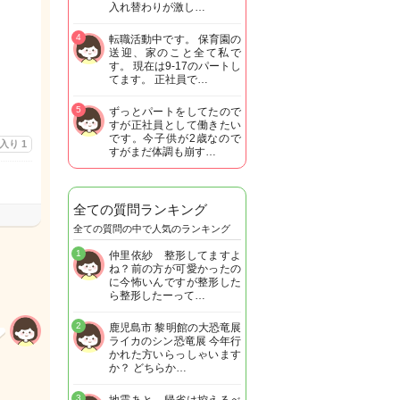
入れ替わりが激し…
4
転職活動中です。 保育園の
送迎、家のこと全て私で
す。 現在は9-17のパートし
てます。 正社員で…
5
ずっとパートをしてたので
すが正社員として働きたい
です。今子供が2歳なので
に入り
1
すがまだ体調も崩す…
全ての質問ランキング
全ての質問の中で人気のランキング
1
仲里依紗 整形してますよ
ね？前の方が可愛かったの
に今怖いんですが整形した
ら整形したーって…
2
鹿児島市 黎明館の大恐竜展
ライカのシン恐竜展 今年行
かれた方いらっしゃいます
か？ どちらか…
3