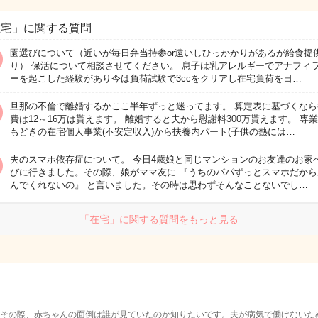
在宅」に関する質問
園選びについて（近いが毎日弁当持参or遠いしひっかかりがあるが給食提
り） 保活について相談させてください。 息子は乳アレルギーでアナフィ
ーを起こした経験があり今は負荷試験で3ccをクリアし在宅負荷を日…
旦那の不倫で離婚するかここ半年ずっと迷ってます。 算定表に基づくなら
費は12～16万は貰えます。 離婚すると夫から慰謝料300万貰えます。 専
もどきの在宅個人事業(不安定収入)から扶養内パート(子供の熱には…
夫のスマホ依存症について。 今日4歳娘と同じマンションのお友達のお家
びに行きました。その際、娘がママ友に 『うちのパパずっとスマホだから
んでくれないの』 と言いました。その時は思わずそんなことないでし…
「在宅」に関する質問をもっと見る
その際、赤ちゃんの面倒は誰が見ていたのか知りたいです。夫が病気で働けないた