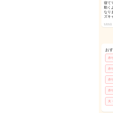
寝て
動く
なり
ズキ
5月5日
お
赤
赤
赤
赤
夫