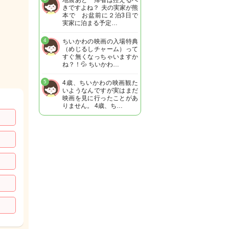
地震あと 帰省は控えるべ
きですよね？ 夫の実家が熊
本で お盆前に２泊3日で
実家に泊まる予定…
4
ちいかわの映画の入場特典
（めじるしチャーム）って
すぐ無くなっちゃいますか
ね？！💦 ちいかわ…
5
4歳、ちいかわの映画観た
いようなんですが実はまだ
映画を見に行ったことがあ
りません。 4歳、ち…