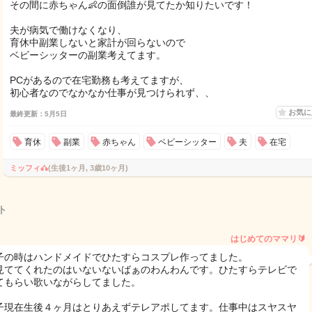
その間に赤ちゃん👶の面倒誰が見てたか知りたいです！
夫が病気で働けなくなり、
育休中副業しないと家計が回らないので
ベビーシッターの副業考えてます。
PCがあるので在宅勤務も考えてますが、
初心者なのでなかなか仕事が見つけられず、、
お気
最終更新：5月5日
育休
副業
赤ちゃん
ベビーシッター
夫
在宅
ミッフィ𖦊
(生後1ヶ月, 3歳10ヶ月)
ト
はじめてのママリ🔰
子の時はハンドメイドでひたすらコスプレ作ってました。
見ててくれたのはいないないばぁのわんわんです。ひたすらテレビで
てもらい歌いながらしてました。
子現在生後４ヶ月はとりあえずテレアポしてます。仕事中はスヤスヤ