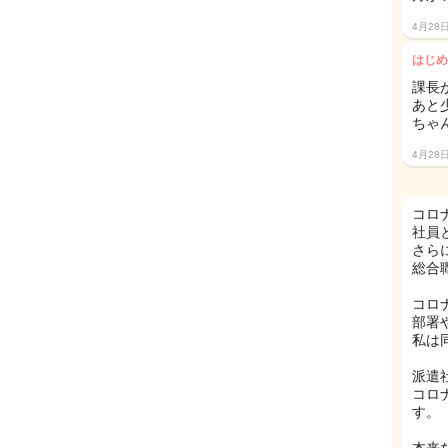
4月28
はじめ
課長
あと
ちゃ
4月28
コロ
社員
さら
総合
コロ
部署
私は
派遣
コロ
す。