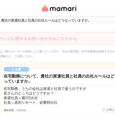
女性専用匿名QAアプ
リ・情報サイト
、貴社の派遣社員と社員の出社ルールはどうなっていますか。
は一般のユーザーの投稿により成り立っており、当社が医学的・科学的根拠を担保するも
理解の上、ご活用ください。
お仕事
在宅勤務について、貴社の派遣社員と社員の出社ルールはど
っていますか。
在宅勤務、うちの会社は派遣と社員で違うのですが
皆さんのところはどうですか？
派遣社員→週2日出社
社員→原則リモート、必要時出社
お気
最終更新：4月28日