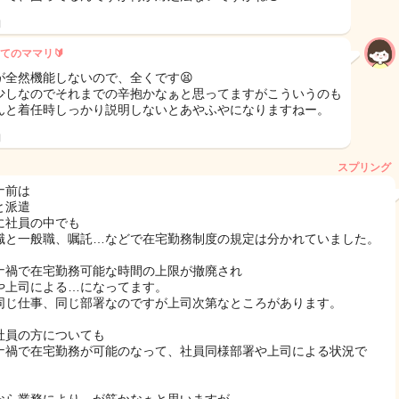
日
てのママリ🔰
が全然機能しないので、全くです😫
少しなのでそれまでの辛抱かなぁと思ってますがこういうのも
んと着任時しっかり説明しないとあやふやになりますねー。
日
スプリング
ナ前は
と派遣
に社員の中でも
職と一般職、嘱託…などで在宅勤務制度の規定は分かれていました。
ナ禍で在宅勤務可能な時間の上限が撤廃され
や上司による…になってます。
同じ仕事、同じ部署なのですが上司次第なところがあります。
社員の方についても
ナ禍で在宅勤務が可能のなって、社員同様部署や上司による状況で