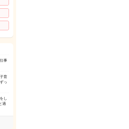
仕事
子育
ずっ
をし
と過