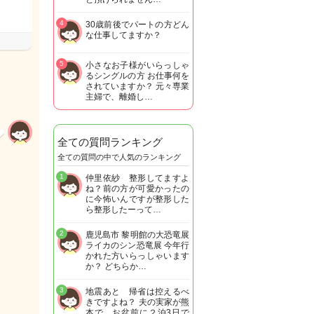
4
30歳前後でパートの方どん
な仕事してますか？
5
小さなお子様がいらっしゃ
るシングルの方 お仕事何を
されていますか？ 元々専業
主婦で、離婚し…
全ての質問ランキング
全ての質問の中で人気のランキング
1
仲里依紗 整形してますよ
ね？前の方が可愛かったの
に今怖いんですが整形した
ら整形したーって…
2
鹿児島市 黎明館の大恐竜展
ライカのシン恐竜展 今年行
かれた方いらっしゃいます
か？ どちらか…
3
地震あと 帰省は控えるべ
きですよね？ 夫の実家が熊
本で お盆前に２泊3日で