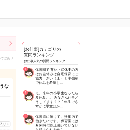
[お仕事]カテゴリの
質問ランキング
のではあり
お仕事人気の質問ランキング
1
保育園で 育休・産休中の方
はお盆休みは自宅保育にご
協力下さい（圧） と半強制
で休みを希望し…
うな
2
え、来年の小学生なったら
夏休み。。 みなさん仕事ど
うしてます？？ 1年生でさ
すがに学童ばか…
3
保育園に預けて、扶養内で
働きたいです。 保育園には
に入り
1
月64時間以上働いていない
と預けられません…