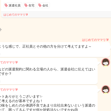
派遣社員
在宅
会社
はじめてのママリ🔰
ト
はじめてのママリ🔰
ような感じで、正社員とその他の方を分けて考えてますよ～
日
てのママリ🔰
などの派遣契約に関わる立場の人から、派遣会社に伝えてはい
ですか？
日
てのママリ🔰
ントありがとうございます✨
て考えるのが基本ですよね！
の味をしめたのか体調不良であまり出社出来ないという派遣の
いて、困ってるんですが何か対処法ないですかね😢