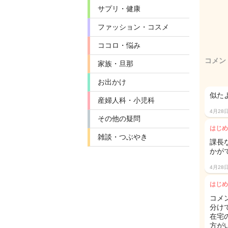
サプリ・健康
ファッション・コスメ
ココロ・悩み
コメン
家族・旦那
お出かけ
似た
産婦人科・小児科
4月28
その他の疑問
はじめ
雑談・つぶやき
課長
かが
4月28
はじめ
コメ
分け
在宅
方が