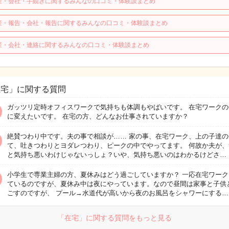
産・会社・手続きに関するみんなの口コミ・体験談まとめ
産・報告・会社・報告に関するみんなの口コミ・体験談まとめ
産・会社・連絡に関するみんなの口コミ・体験談まとめ
在宅」に関する質問
ガッツリ定時オフィスワークで気持ちも体調もやばいです。 在宅ワークの
に変えたいです。 在宅の方、どんなお仕事されていますか？
絶賛つわり中です。夫の事で相談が…… 家の事、在宅ワーク、上の子達の
て、吐きつわりとヨダレつわり、ピークの中でやってます。 何故か夫が、
と気持ち悪いわけじゃないっしょ？いや、気持ち悪いのはわかるけどさ…
小学生で専業主婦の方、夏休みはどう過ごしていますか？ 一応在宅ワーク
ているのですが、夏休み中は夜にやっています。なので昼間は家事と子供
ごすのですが、 プール→水道代が高いから夜のお風呂をシャワーにする…
「在宅」に関する質問をもっと見る