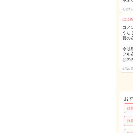
本来
4月27
はじめ
コメ
うち
員の
今は
フル
との
4月27
お
妊
妊