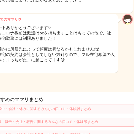
なら業務により…が筋かなぁと思いますが…
日
てのママリ🔰
ントありがとうございます✨
もコロナ禍前は派遣はpcを持ち出すことはもっての他で、社
在宅勤務には制限ありました！
確かに所属先によって頻度は異なるかもしれませんね❗️
在宅の契約は会社としてしない方針なので、フル在宅希望の人
みすまっちがたまに起こってます😢
日
すすめのママリまとめ
娠中・会社・休みに関するみんなの口コミ・体験談まとめ
娠・報告・会社・報告に関するみんなの口コミ・体験談まとめ