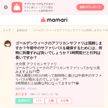
アプリでいつでもアクセス！
無料ダウンロード
ママに嬉しい！アプリ限定
キャンペーンも随時配信中！
女性専用匿名QA
アプリ・情報サ
トップ
お出かけ
ゴールデンウィークのアフリカンサファリは混雑しますか？午
イト
ゴールデンウィークのアフリカンサファリは混雑しま
すか？午前中のサファリバスを確保するためには、何
時に到着すれば良いでしょうか？1時間前だと行列は
長いですか？
大分県 アフリカンサファリ
ゴールデンウィークのアフリカンサファリってかなり混
みますよね??😇
7時入園受け付けの時って朝何時に着けば午前中のサファ
リバスが取れるのでしょうか…??
1時間前だと結構な列になってますか??😭
最終更新：4月16日
ありまる
3歳0ヶ月, 5歳11ヶ月, 7歳
お出かけ
バス
入園
大分県