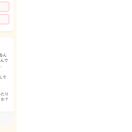
るん
いんで
…
んで
ったり
うか？