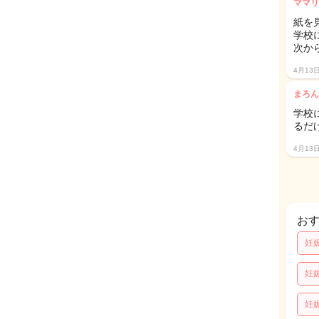
ママリ
紙を
学校
次か
4月13
まろん
学校
るだ
4月13
お
妊
妊
妊