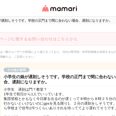
女性専用匿名QAアプ
リ・情報サイト
が遅刻しそうです。学校の正門まで間に合わない場合、遅刻になりますか。
は一般のユーザーの投稿により成り立っており、当社が医学的・科学的根拠を担保するも
理解の上、ご活用ください。
その他の疑問
小学生の娘が遅刻しそうです。学校の正門まで間に合わない
合、遅刻になりますか。
小学生 遅刻は門？教室？
1年生で初日から1人でいっています。
集団登校とかもなく今日家を出るのが遅くって８時から８時２５分の
行かないといけないのにgpsを見る限り1、２分の遅刻をしそうです
ら学校まで信号が5つくらいありそれを待っててより遅れてそうです