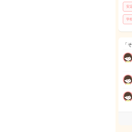
安
学
「