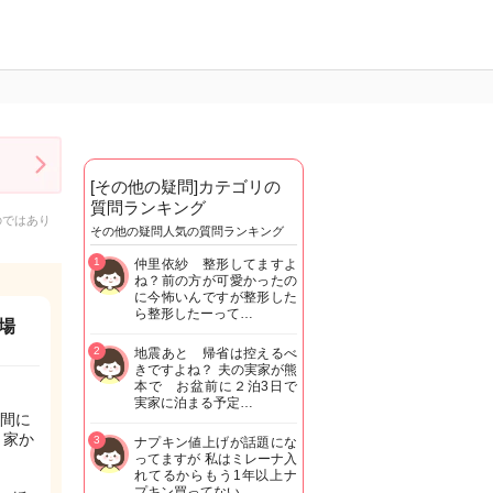
[その他の疑問]カテゴリの
質問ランキング
のではあり
その他の疑問人気の質問ランキング
1
仲里依紗 整形してますよ
ね？前の方が可愛かったの
に今怖いんですが整形した
ら整形したーって…
場
2
地震あと 帰省は控えるべ
きですよね？ 夫の実家が熊
本で お盆前に２泊3日で
実家に泊まる予定…
間に
。家か
3
ナプキン値上げが話題にな
。
ってますが 私はミレーナ入
れてるからもう1年以上ナ
プキン買ってない…