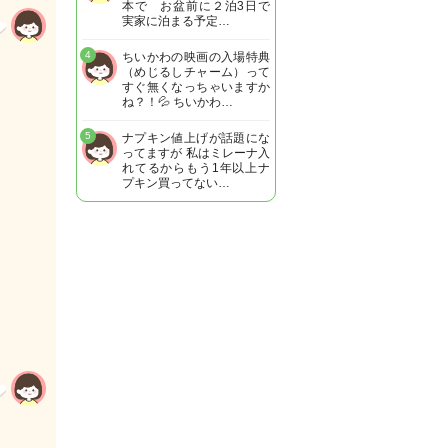
本で お盆前に２泊3日で
実家に泊まる予定…
4
ちいかわの映画の入場特典
（めじるしチャーム）って
すぐ無くなっちゃいますか
ね？！💦 ちいかわ…
5
ナプキン値上げが話題にな
ってますが 私はミレーナ入
れてるからもう1年以上ナ
プキン買ってない…