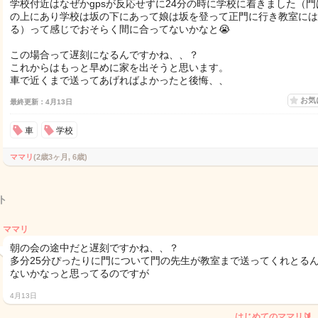
学校付近はなぜかgpsが反応せずに24分の時に学校に着きました（門
の上にあり学校は坂の下にあって娘は坂を登って正門に行き教室には
る）って感じでおそらく間に合ってないかなと😭
この場合って遅刻になるんですかね、、？
これからはもっと早めに家を出そうと思います。
車で近くまで送ってあげればよかったと後悔、、
お気
最終更新：4月13日
車
学校
ママリ
(2歳3ヶ月, 6歳)
ト
ママリ
朝の会の途中だと遅刻ですかね、、？
多分25分ぴったりに門について門の先生が教室まで送ってくれとる
ないかなっと思ってるのですが
4月13日
はじめてのママリ🔰