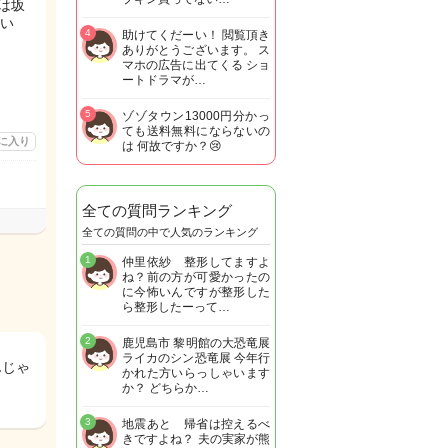
は坂
い
4
助けてくだーい！ 閲覧頂き
ありがとうございます。 ス
マホの広告に出てくる ショ
ートドラマが…
5
ゾゾタウン13000円分かっ
ても送料無料にならないの
に入り
は 何故ですか？😢
全ての質問ランキング
全ての質問の中で人気のランキング
1
仲里依紗 整形してますよ
ね？前の方が可愛かったの
に今怖いんですが整形した
ら整形したーって…
2
鹿児島市 黎明館の大恐竜展
ライカのシン恐竜展 今年行
んじゃ
かれた方いらっしゃいます
か？ どちらか…
3
地震あと 帰省は控えるべ
きですよね？ 夫の実家が熊