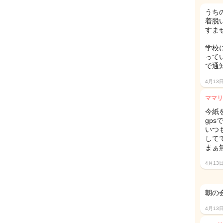
うち
着脱
すま
学校
って
で通
4月13
ママリ
今紙
gp
いつ
して
まぁ
4月13
朝の
4月13