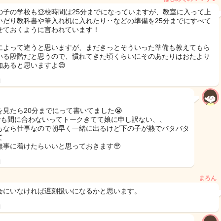
の子の学校も登校時間は25分までになっていますが、教室に入って上
いだり教科書や筆入れ机に入れたり‥などの準備を25分までにすべて
せておくように言われています！
によって違うと思いますが、まだきっとそういった準備も教えてもら
いる段階だと思うので、慣れてきた頃くらいにそのあたりはおたより
知あると思いますよ😊
日
を見たら20分までにって書いてました😭
sでも間に合わないってトークきてて娘に申し訳ない、、
もなら仕事なので朝早く一緒に出るけど下の子が熱でバタバタ
て
無事に着けたらいいと思っておきます🥹
日
まろん
会にいなければ遅刻扱いになるかと思います。
日