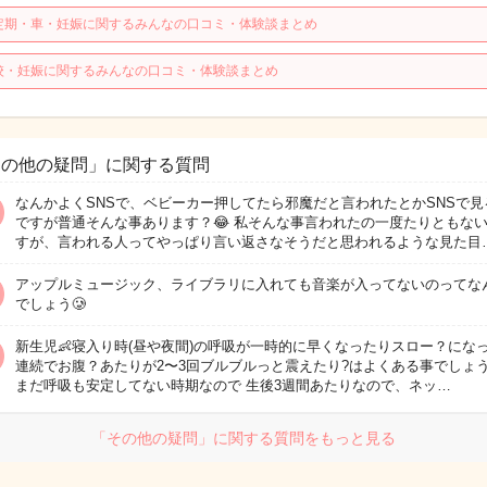
定期・車・妊娠に関するみんなの口コミ・体験談まとめ
校・妊娠に関するみんなの口コミ・体験談まとめ
その他の疑問」に関する質問
なんかよくSNSで、ベビーカー押してたら邪魔だと言われたとかSNSで見
ですが普通そんな事あります？😂 私そんな事言われたの一度たりともな
すが、言われる人ってやっぱり言い返さなそうだと思われるような見た目
アップルミュージック、ライブラリに入れても音楽が入ってないのってな
でしょう🥲
新生児👶寝入り時(昼や夜間)の呼吸が一時的に早くなったりスロー？にな
連続でお腹？あたりが2〜3回ブルブルっと震えたり?はよくある事でしょ
まだ呼吸も安定してない時期なので 生後3週間あたりなので、ネッ…
「その他の疑問」に関する質問をもっと見る