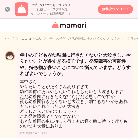
アプリでいつでもアクセス！
無料ダウンロード
ママに嬉しい！アプリ限定
キャンペーンも随時配信中！
女性専用匿名QA
アプリ・情報サ
トップ
ココロ・悩み
年中の子どもが幼稚園に行きたくないと大泣きし、やりた
イト
年中の子どもが幼稚園に行きたくないと大泣きし、や
りたいことが多すぎる様子です。発達障害の可能性
や、持ち物が多いことについて悩んでいます。どうす
ればよいでしょうか。
年中さん
やりたいことがたくさんありすぎて
幼稚園前にあれやしたいこれもしたいと大泣きします
ただ幼稚園に行きたくないだけだと思うのですが
夜も幼稚園行きたくないと大泣き、朝できないからあれ
もしたいこれもしたいと大泣き
どうしたらいいのでしょうか
これ発達障害？とかですかね？
あと幼稚園の車に持って行くもの寝る時に持って行くも
のいつも大量にあります
最終更新：4月10日