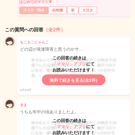
はじめてのママリ🔰
ココロ・悩み
幼稚園
車
大泣き
この質問への回答
（全2件）
もこもこにゃんこ
どの辺が発達障害と思うのかサ…
この回答の続きは
「ママリ」アプリ
にて
お読みいただけます！
無料で続きを見る(全2件)
4月10日
まま
うちも年中の頃ありましたよ。 …
この回答の続きは
「ママリ」アプリ
にて
お読みいただけます！