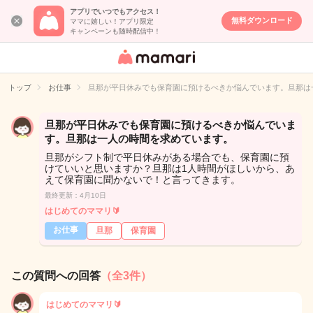
アプリでいつでもアクセス！
無料ダウンロード
ママに嬉しい！アプリ限定
キャンペーンも随時配信中！
女性専用匿名QA
アプリ・情報サ
トップ
お仕事
旦那が平日休みでも保育園に預けるべきか悩んでいます。旦那は
イト
旦那が平日休みでも保育園に預けるべきか悩んでいま
す。旦那は一人の時間を求めています。
旦那がシフト制で平日休みがある場合でも、保育園に預
けていいと思いますか？旦那は1人時間がほしいから、あ
えて保育園に聞かないで！と言ってきます。
最終更新：4月10日
はじめてのママリ🔰
お仕事
旦那
保育園
この質問への回答
（全3件）
はじめてのママリ🔰