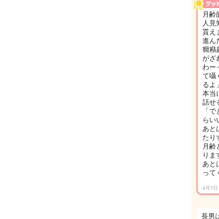
月齢
人見
貰え
進ん
癇癪
がざ
わー
て囁
るよ
本当
話せ
「で
らい
あと
たり
月齢
りま
あと
って
4月7日
長男