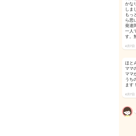
かな
しま
もっ
ら思
発達
一人
す。
4月7日
ほと
ママ
ママ
うち
ます
4月7日