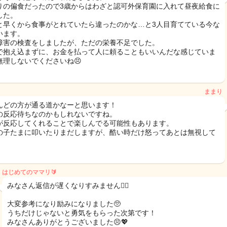
りの偏食だったので3歳からはわざと認可外保育園に入れて昼夜給食に
した。
と早くから食事がとれていたら違ったのかな…と3人目育てている今な
います。
障害の検査をしましたが、ただの栄養不足でした。
で抱え込まずに、お金を払って人に頼ることもいいんだな感じていま
無理しないでくださいね😣
ままり
んどの方が通る道かなーと思います！
の反応待ちなのかもしれないですね。
が反応してくれることで楽しんでる可能性もあります。
の子たまに叩いたりまだしますが、酷い時だけ怒ってあとは無視して
！
はじめてのママリ🔰
みなさん返信が遅くなりすみません🙇‍♀️
大変参考になり励みになりました🥺
うちだけじゃないと勇気をもらった次第です！
みなさんありがとうございました😣💖