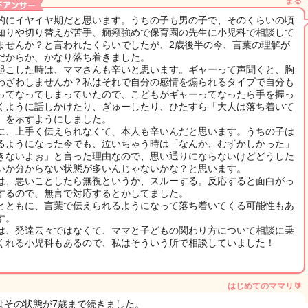
まる
的にイヤイヤ期だと思います。うちの子も男の子で、そのくらいの頃
知りや切り替えが苦手、癇癪強めで保育園の先生に小児科で相談して
ませんか？と言われたくらいでしたが、2歳後半の今、言葉の理解が
だからか、かなり落ち着きました。
起こした時は、ママさんも辛いと思います。ギャーって声聞くと、胸
わざわしませんか？私はそれで自分の感情を煽られるタイプで自分も
ってなってしまっていたので、こどもがギャーってなったら手を握っ
くように話しかけたり、ぎゅーしたり、ひたすら「大人は落ち着いて
」を示すようにしました。
に、上手く伝えられなくて、本人も辛いんだと思います。うちの子は
るようになった今でも、泣いちゃう時は「なんか、むずかしかった」
きないよぉ」と言った理由なので、思い通りにならないけどどうした
いか分からない状態が多いんじゃないかな？と思います。
は、悪いことしたら無視というか、スルーする。反応すると面白がっ
するので、無言で対応するとかしてました。
とともに、言葉で伝えられるようになって落ち着いてくる可能性もあ
す。
は、発達云々ではなくて、ママと子どもの関わり方について相談に乗
くれる小児科もあるので、私はそういう所で相談していました！
はじめてのママリ🔰
はその状態が7歳まで続きました。