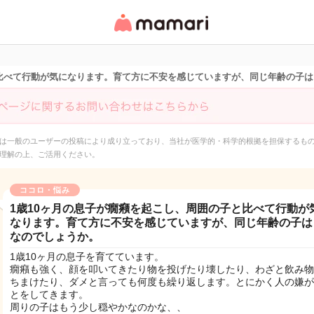
女性専用匿名QAアプ
リ・情報サイト
と比べて行動が気になります。育て方に不安を感じていますが、同じ年齢の子
は一般のユーザーの投稿により成り立っており、当社が医学的・科学的根拠を担保するも
理解の上、ご活用ください。
ココロ・悩み
1歳10ヶ月の息子が癇癪を起こし、周囲の子と比べて行動が
なります。育て方に不安を感じていますが、同じ年齢の子は
なのでしょうか。
1歳10ヶ月の息子を育てています。
癇癪も強く、顔を叩いてきたり物を投げたり壊したり、わざと飲み物
ちまけたり、ダメと言っても何度も繰り返します。とにかく人の嫌が
とをしてきます。
周りの子はもう少し穏やかなのかな、、