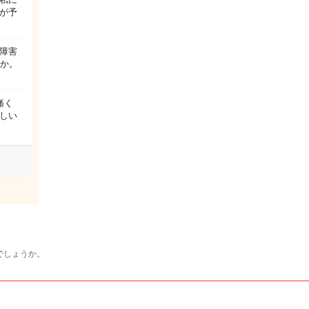
が予
障害
うか。
痛く
しい
でしょうか。