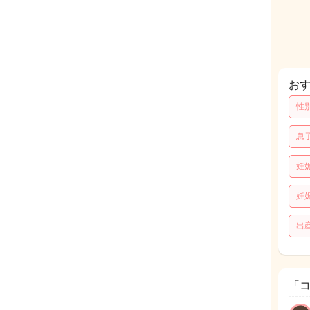
お
性
息
妊
妊
出
「