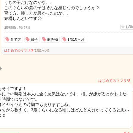
うちの子だけなのかな、、
このぐらいの歳の子はそんな感じなのでしょうか？
育て方、接し方が悪かったのか、、
結構しんどいです😞
お気
最終更新：5月27日
育て方
息子
飲み物
1歳10ヶ月
はじめてのママリ🔰
(2歳2ヶ月)
ト
はじめてのママリ🔰
もそうですよ！
みにその時期は本人に全く悪気はないです。相手が嫌がるとかもまだ
る時期ではないです。
はイヤイヤ期の時期でもありますしね。
うちから教えて、3歳くらいになる頃にはどんどん分かってくると思い
☺️