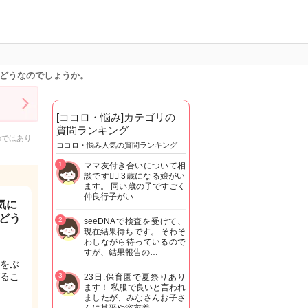
はどうなのでしょうか。
[ココロ・悩み]カテゴリの
質問ランキング
のではあり
ココロ・悩み人気の質問ランキング
1
ママ友付き合いについて相
談です🙇‍♂️ 3歳になる娘がい
ます。 同い歳の子ですごく
仲良行子がい…
気に
どう
2
seeDNAで検査を受けて、
現在結果待ちです。 そわそ
わしながら待っているので
すが、結果報告の…
をぶ
るこ
3
23日.保育園で夏祭りあり
ます！ 私服で良いと言われ
ましたが、みなさんお子さ