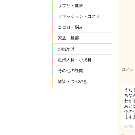
サプリ・健康
ファッション・コスメ
ココロ・悩み
家族・旦那
お出かけ
産婦人科・小児科
コメン
その他の疑問
雑談・つぶやき
うち
ちな
わか
あと
今の
ますよ
4月7日