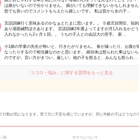
は娘がいないので分かりません。 娘がいても理解できないかもしれません
想でも良いのでコメントもらえたら嬉しいです。 私は昔から女の子…
言語訓練行く意味あるのかなぁとたまに思います。。 ５歳児自閉症、知的
あり場面緘黙ぽさあります。 言語訓練2年通よってますが月1入れるかど
入れなかったら2ヶ月１回。。 うちの子人との会話大の苦手。 家…
小1娘の学童の先生が怖いと、行きたがりません。 食が減ったり、お腹が
なったりするので相当嫌なのかと思います。 娘自体は怒られた事はないら
のですが、言い方がきつい、厳しい、他の子を怒ると、みんなも怒られ…
「ココロ・悩み」に関する質問をもっと見る
べて行動が気になります。育て方に不安を感じていますが、同じ年齢の子はどうなの
一覧
ママリについて