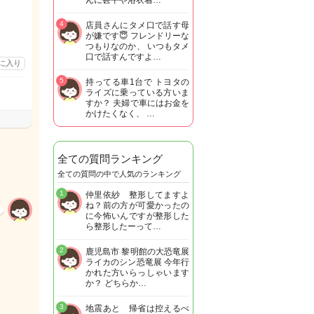
んに甚平や浴衣着…
4
店員さんにタメ口で話す母
が嫌です😇 フレンドリーな
つもりなのか、 いつもタメ
口で話すんですよ…
に入り
5
持ってる車1台で トヨタの
ライズに乗っている方いま
すか？ 夫婦で車にはお金を
かけたくなく、 …
全ての質問ランキング
全ての質問の中で人気のランキング
1
仲里依紗 整形してますよ
ね？前の方が可愛かったの
に今怖いんですが整形した
ら整形したーって…
2
鹿児島市 黎明館の大恐竜展
ライカのシン恐竜展 今年行
かれた方いらっしゃいます
か？ どちらか…
3
地震あと 帰省は控えるべ