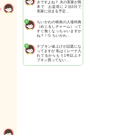
きですよね？ 夫の実家が熊
本で お盆前に２泊3日で
実家に泊まる予定…
4
ちいかわの映画の入場特典
（めじるしチャーム）って
すぐ無くなっちゃいますか
ね？！💦 ちいかわ…
5
ナプキン値上げが話題にな
ってますが 私はミレーナ入
れてるからもう1年以上ナ
プキン買ってない…