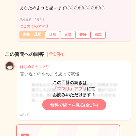
あらためようと思います🫠🫠🫠🫠🫠🫠🫠🫠🫠
最終更新：4月7日
はじめてのママリ
家族・旦那
旦那
父親
夫婦
両親
この質問への回答
（全1件）
はじめてのママリ
言い返すのやめよう思って我慢…
この回答の続きは
「ママリ」アプリ
にて
お読みいただけます！
無料で続きを見る(全1件)
4月7日