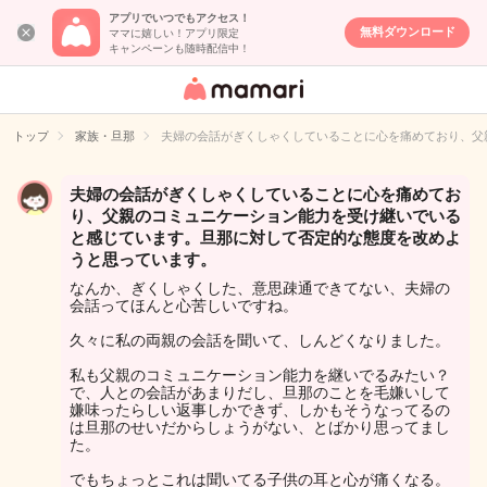
アプリでいつでもアクセス！
無料ダウンロード
ママに嬉しい！アプリ限定
キャンペーンも随時配信中！
女性専用匿名QA
アプリ・情報サ
トップ
家族・旦那
夫婦の会話がぎくしゃくしていることに心を痛めており、父
イト
夫婦の会話がぎくしゃくしていることに心を痛めてお
り、父親のコミュニケーション能力を受け継いでいる
と感じています。旦那に対して否定的な態度を改めよ
うと思っています。
なんか、ぎくしゃくした、意思疎通できてない、夫婦の
会話ってほんと心苦しいですね。
久々に私の両親の会話を聞いて、しんどくなりました。
私も父親のコミュニケーション能力を継いでるみたい？
で、人との会話があまりだし、旦那のことを毛嫌いして
嫌味ったらしい返事しかできず、しかもそうなってるの
は旦那のせいだからしょうがない、とばかり思ってまし
た。
でもちょっとこれは聞いてる子供の耳と心が痛くなる。