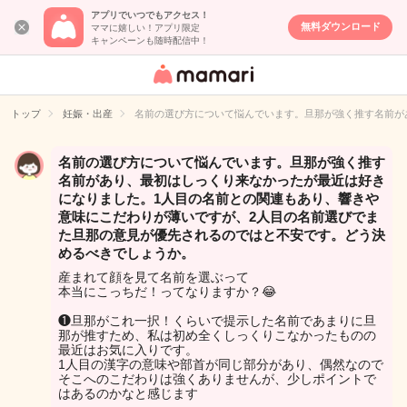
アプリでいつでもアクセス！
無料ダウンロード
ママに嬉しい！アプリ限定
キャンペーンも随時配信中！
女性専用匿名QA
アプリ・情報サ
トップ
妊娠・出産
名前の選び方について悩んでいます。旦那が強く推す名前が
イト
名前の選び方について悩んでいます。旦那が強く推す
名前があり、最初はしっくり来なかったが最近は好き
になりました。1人目の名前との関連もあり、響きや
意味にこだわりが薄いですが、2人目の名前選びでま
た旦那の意見が優先されるのではと不安です。どう決
めるべきでしょうか。
産まれて顔を見て名前を選ぶって
本当にこっちだ！ってなりますか？😂
❶旦那がこれ一択！くらいで提示した名前であまりに旦
那が推すため、私は初め全くしっくりこなかったものの
最近はお気に入りです。
1人目の漢字の意味や部首が同じ部分があり、偶然なので
そこへのこだわりは強くありませんが、少しポイントで
はあるのかなと感じます