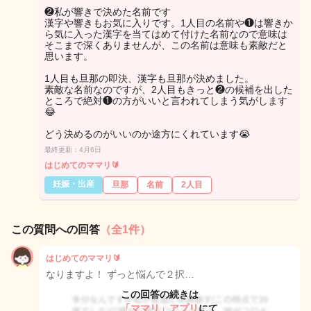
❷私が響きで決めた名前です
漢字や響きもお気に入りです。1人目の名前や❶は響きか
ら気に入った漢字を当てはめて付けた名前なので意味は
そこまで深くありませんが、この名前は意味も素敵だと
思います。
1人目も旦那の即決、漢字も旦那が決めました。
素敵な名前なのですが、2人目もきっと❷の候補を出した
ところで絶対❶の方がいいと言われてしまう気がします
😂
どう決めるのがいいのか途方にくれています😭
最終更新：4月6日
はじめてのママリ🔰
妊娠・出産
旦那
名前
2人目
この質問への回答
（全1件）
はじめてのママリ🔰
なりますよ！ ずっと悩んで２択…
この回答の続きは
「ママリ」アプリ
にて