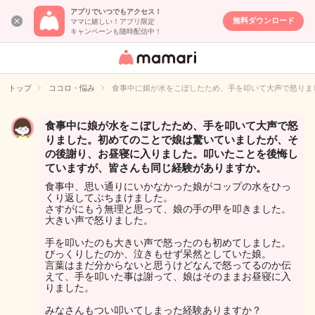
アプリでいつでもアクセス！
無料ダウンロード
ママに嬉しい！アプリ限定
キャンペーンも随時配信中！
女性専用匿名QA
アプリ・情報サ
トップ
ココロ・悩み
食事中に娘が水をこぼしたため、手を叩いて大声で怒りま
イト
食事中に娘が水をこぼしたため、手を叩いて大声で怒
りました。初めてのことで娘は驚いていましたが、そ
の後謝り、お昼寝に入りました。叩いたことを後悔し
ていますが、皆さんも同じ経験がありますか。
食事中、思い通りにいかなかった娘がコップの水をひっ
くり返してぶちまけました。
さすがにもう無理と思って、娘の手の甲を叩きました。
大きい声で怒りました。
手を叩いたのも大きい声で怒ったのも初めてしました。
びっくりしたのか、泣きもせず呆然としていた娘。
言葉はまだ分からないと思うけどなんで怒ってるのか伝
えて、手を叩いた事は謝って、娘はそのままお昼寝に入
りました。
みなさんもつい叩いてしまった経験ありますか？