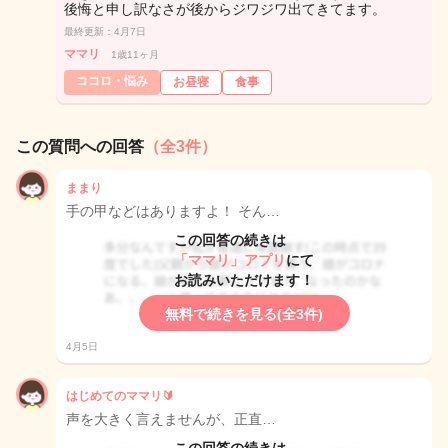
後悔と申し訳なさが後からジワジワ出てきてます。
最終更新：4月7日
ママリ
1歳11ヶ月
ココロ・悩み
お昼寝
食事
この質問への回答
（全3件）
ままり
手の甲などはありますよ！ そん…
この回答の続きは
「ママリ」アプリ
にて
お読みいただけます！
無料で続きを見る(全3件)
4月5日
はじめてのママリ🔰
声を大きく言えませんが、正直…