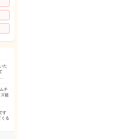
いた
て
…
やムチ
イズ超
です
てくる