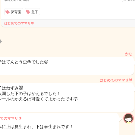
保育園
息子
はじめてのママリ🔰
ト
かな
子はてんとう虫🐞でした😊
はじめてのママリ🔰
子はねずみ🐭
入園した下の子はかえるでした！
←シールのかえるは可愛くてよかったです🤣
てのママリ🔰
みに上は夏生まれ、下は春生まれです！