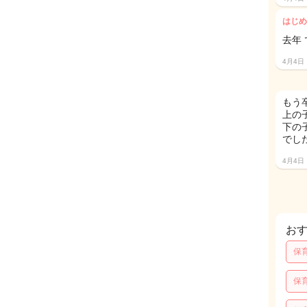
はじめ
去年
4月4日
もう
上の
下の
でした
4月4日
お
保
保