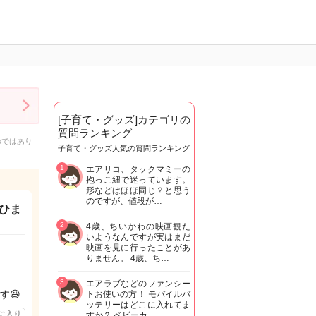
[子育て・グッズ]カテゴリの
質問ランキング
のではあり
子育て・グッズ人気の質問ランキング
1
エアリコ、タックマミーの
抱っこ紐で迷っています。
形などはほほ同じ？と思う
のですが、値段が…
ひま
2
4歳、ちいかわの映画観た
いようなんですが実はまだ
映画を見に行ったことがあ
りません。 4歳、ち…
3
エアラブなどのファンシー
す😆
トお使いの方！ モバイルバ
ッテリーはどこに入れてま
に入り
すか？ ベビーカ…