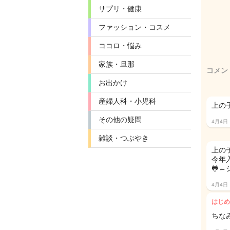
サプリ・健康
ファッション・コスメ
ココロ・悩み
家族・旦那
コメン
お出かけ
産婦人科・小児科
上の
その他の疑問
4月4日
雑談・つぶやき
上の
今年
🐸
4月4日
はじめ
ちな