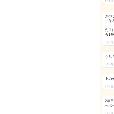
4月4日
きの
ちな
先生
ら1
4月4日
うちも
4月4日
上の
4月4日
2年
ーボ
4月4日