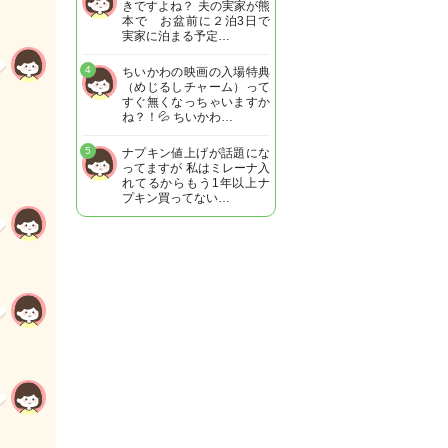
きですよね？ 夫の実家が熊
本で お盆前に２泊3日で
実家に泊まる予定…
4
ちいかわの映画の入場特典
（めじるしチャーム）って
すぐ無くなっちゃいますか
ね？！💦 ちいかわ…
5
ナプキン値上げが話題にな
ってますが 私はミレーナ入
れてるからもう1年以上ナ
プキン買ってない…