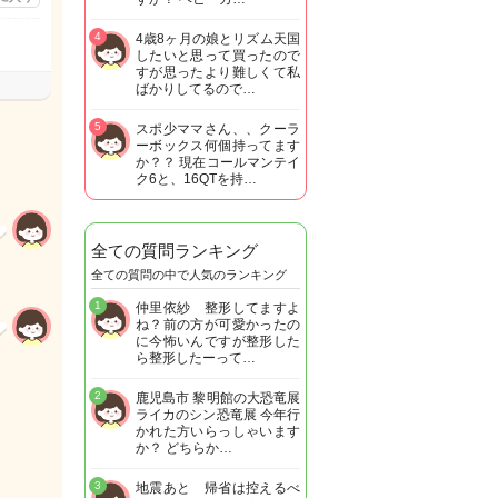
4
4歳8ヶ月の娘とリズム天国
したいと思って買ったので
すが思ったより難しくて私
ばかりしてるので…
5
スポ少ママさん、、クーラ
ーボックス何個持ってます
か？？ 現在コールマンテイ
ク6と、16QTを持…
全ての質問ランキング
全ての質問の中で人気のランキング
1
仲里依紗 整形してますよ
ね？前の方が可愛かったの
に今怖いんですが整形した
ら整形したーって…
2
鹿児島市 黎明館の大恐竜展
ライカのシン恐竜展 今年行
かれた方いらっしゃいます
か？ どちらか…
3
地震あと 帰省は控えるべ