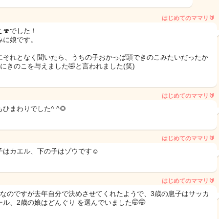
はじめてのママリ🔰
こ🍄でした！
みに娘です。
にそれとなく聞いたら、うちの子おかっぱ頭できのこみたいだったか
番にきのこを与えました🤣と言われました(笑)
はじめてのママリ🔰
ひまわりでした^ ^🌻
はじめてのママリ🔰
子はカエル、下の子はゾウです☺️
はじめてのママリ🔰
目なのですが去年自分で決めさせてくれたようで、3歳の息子はサッカ
ール、2歳の娘はどんぐり を選んでいました🤭🤭