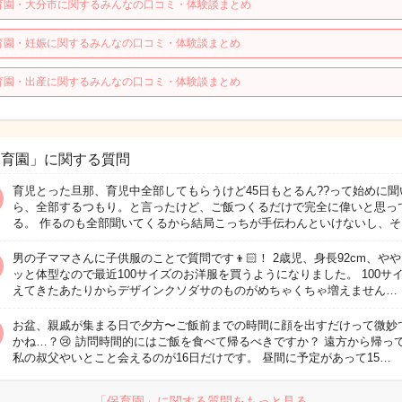
育園・大分市に関するみんなの口コミ・体験談まとめ
育園・妊娠に関するみんなの口コミ・体験談まとめ
育園・出産に関するみんなの口コミ・体験談まとめ
保育園」に関する質問
育児とった旦那、育児中全部してもらうけど45日もとるん??って始めに聞
ら、全部するつもり。と言ったけど、ご飯つくるだけで完全に偉いと思っ
る。 作るのも全部聞いてくるから結局こっちが手伝わんといけないし、そ
男の子ママさんに子供服のことで質問です👦🏻！ 2歳児、身長92cm、や
ッと体型なので最近100サイズのお洋服を買うようになりました。 100サ
えてきたあたりからデザインクソダサのものがめちゃくちゃ増えません…
お盆、親戚が集まる日で夕方〜ご飯前までの時間に顔を出すだけって微妙
かね…？😢 訪問時間的にはご飯を食べて帰るべきですか？ 遠方から帰っ
私の叔父やいとこと会えるのが16日だけです。 昼間に予定があって15…
「保育園」に関する質問をもっと見る