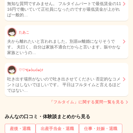
無知な質問ですみません。 フルタイムパートで最低賃金の11
16円で働いていて正社員になったのですが最低賃金が上がれ
ば一般的…
たあこ
夫から離れたいと言われました。別居or離婚になりそうで
す。 夫曰く、自分は家族不適合だからと言います。賑やかな
家族というの…
♡♡٩(๑òωó๑)۶
吐き出す場所がないので吐き出させてください 否定的なコメ
ントはしないでほしいです。 平日はフルタイムと言えるほど
ではない…
「フルタイム」に関する質問一覧を見る
みんなの口コミ・体験談まとめから見る
産後・退職
出産手当金・退職
仕事・妊娠・退職