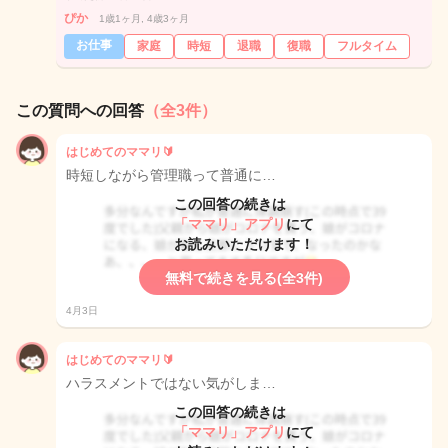
ぴか
1歳1ヶ月, 4歳3ヶ月
お仕事
家庭
時短
退職
復職
フルタイム
この質問への回答
（全3件）
はじめてのママリ🔰
時短しながら管理職って普通に…
この回答の続きは
「ママリ」アプリ
にて
お読みいただけます！
無料で続きを見る(全3件)
4月3日
はじめてのママリ🔰
ハラスメントではない気がしま…
この回答の続きは
「ママリ」アプリ
にて