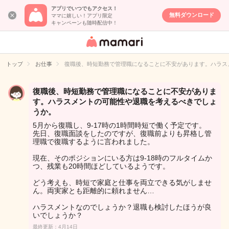
アプリでいつでもアクセス！
無料ダウンロード
ママに嬉しい！アプリ限定
キャンペーンも随時配信中！
女性専用匿名QA
アプリ・情報サ
トップ
お仕事
復職後、時短勤務で管理職になることに不安があります。ハラス
イト
復職後、時短勤務で管理職になることに不安がありま
す。ハラスメントの可能性や退職を考えるべきでしょ
うか。
5月から復職し、9-17時の1時間時短で働く予定です。
先日、復職面談をしたのですが、復職前よりも昇格し管
理職で復職するように言われました。
現在、そのポジションにいる方は9-18時のフルタイムか
つ、残業も20時間ほどしているようです。
どう考えも、時短で家庭と仕事を両立できる気がしませ
ん。両実家とも距離的に頼れません…
ハラスメントなのでしょうか？退職も検討したほうが良
いでしょうか？
最終更新：4月14日