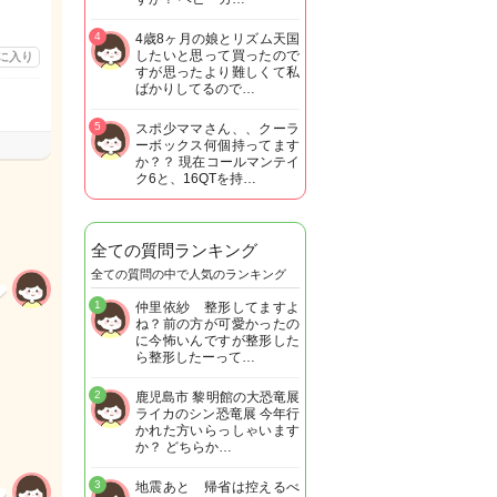
4
4歳8ヶ月の娘とリズム天国
したいと思って買ったので
に入り
すが思ったより難しくて私
ばかりしてるので…
5
スポ少ママさん、、クーラ
ーボックス何個持ってます
か？？ 現在コールマンテイ
ク6と、16QTを持…
全ての質問ランキング
全ての質問の中で人気のランキング
1
仲里依紗 整形してますよ
ね？前の方が可愛かったの
に今怖いんですが整形した
ら整形したーって…
2
鹿児島市 黎明館の大恐竜展
ライカのシン恐竜展 今年行
かれた方いらっしゃいます
か？ どちらか…
3
地震あと 帰省は控えるべ