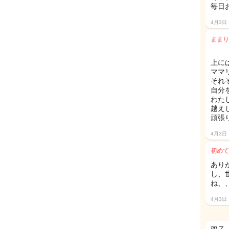
毎日お
4月3日
ままり
上に
ママ
それ
自分
わた
越え
頑張
4月3日
初めて
あり
し、
ね、
4月3日