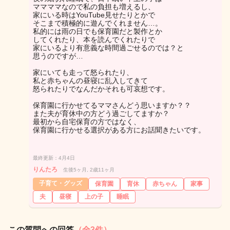
ママママなので私の負担も増えるし、
家にいる時はYouTube見せたりとかで
そこまで積極的に遊んでくれません…。
私的には雨の日でも保育園だと製作とか
してくれたり、本を読んでくれたりで
家にいるより有意義な時間過ごせるのでは？と
思うのですが…
家にいても走って怒られたり、
私と赤ちゃんの昼寝に乱入してきて
怒られたりでなんだかそれも可哀想です。
保育園に行かせてるママさんどう思いますか？？
また夫が育休中の方どう過ごしてますか？
最初から自宅保育の方ではなく、
保育園に行かせる選択がある方にお話聞きたいです。
最終更新：4月4日
りんたろ
生後5ヶ月, 2歳11ヶ月
子育て・グッズ
保育園
育休
赤ちゃん
家事
夫
昼寝
上の子
睡眠
この質問への回答
（全3件）