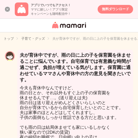
アプリでいつでもアクセス！
無料ダウンロード
ママに嬉しい！アプリ限定
キャンペーンも随時配信中！
女性専用匿名QA
アプリ・情報サ
トップ
子育て・グッズ
夫が育休中ですが、雨の日に上の子を保育園を休ませる
イト
夫が育休中ですが、雨の日に上の子を保育園を休ませ
ることに悩んでいます。自宅保育では有意義な時間が
過ごせず、負担が増えている気がします。保育園に通
わせているママさんや育休中の方の意見を聞きたいで
す。
今夫も育休中なんですけど、
雨の日とか、それ以外もすぐ上の子の保育園を
休ませるんです…。(送り迎えは夫)
雨の日は送り迎えがめんどくさいらしいのと
自分が育休でいるから自宅保育したいとのことです。
夫は家事のほとんどはしてくれますし、
子供の面倒もしっかり世話できる方だと思います。
でも雨の日は結局休ませても家にいるしかなく
狭い家なので(2DKの賃貸)
夜の細切れ睡眠で、日中眠い中上の子は