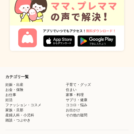
カテゴリ一覧
妊娠・出産
子育て・グッズ
お金・保険
住まい
お仕事
家事・料理
妊活
サプリ・健康
ファッション・コスメ
ココロ・悩み
家族・旦那
お出かけ
産婦人科・小児科
その他の疑問
雑談・つぶやき