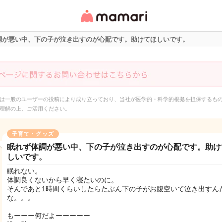
女性専用匿名QAアプ
リ・情報サイト
調が悪い中、下の子が泣き出すのが心配です。助けてほしいです。
は一般のユーザーの投稿により成り立っており、当社が医学的・科学的根拠を担保するも
理解の上、ご活用ください。
子育て・グッズ
眠れず体調が悪い中、下の子が泣き出すのが心配です。助け
しいです。
眠れない。
体調良くないから早く寝たいのに。
そんであと1時間くらいしたらたぶん下の子がお腹空いて泣き出すん
な。。。
もーーー何だよーーーーー