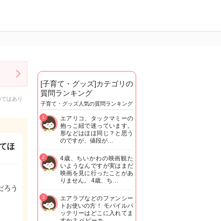
[子育て・グッズ]カテゴリの
質問ランキング
のではあり
子育て・グッズ人気の質問ランキング
1
エアリコ、タックマミーの
抱っこ紐で迷っています。
形などはほほ同じ？と思う
のですが、値段が…
てほ
2
4歳、ちいかわの映画観た
いようなんですが実はまだ
映画を見に行ったことがあ
りません。 4歳、ち…
だろう
3
エアラブなどのファンシー
トお使いの方！ モバイルバ
ッテリーはどこに入れてま
すか？ ベビーカ…