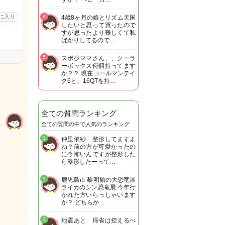
に入り
4
4歳8ヶ月の娘とリズム天国
したいと思って買ったので
すが思ったより難しくて私
ばかりしてるので…
5
スポ少ママさん、、クーラ
ーボックス何個持ってます
か？？ 現在コールマンテイ
ク6と、16QTを持…
全ての質問ランキング
全ての質問の中で人気のランキング
1
仲里依紗 整形してますよ
ね？前の方が可愛かったの
に今怖いんですが整形した
ら整形したーって…
2
鹿児島市 黎明館の大恐竜展
ライカのシン恐竜展 今年行
かれた方いらっしゃいます
か？ どちらか…
3
地震あと 帰省は控えるべ