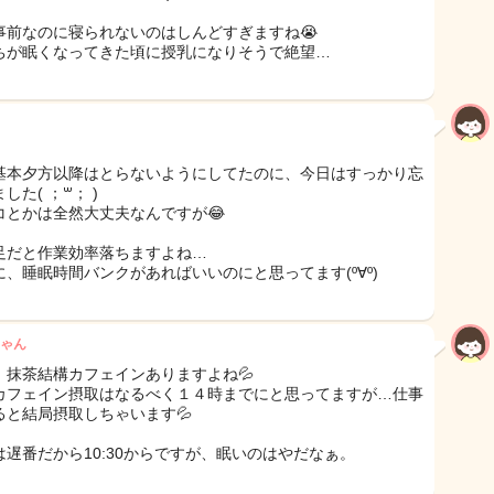
事前なのに寝られないのはしんどすぎますね😭
ちが眠くなってきた頃に授乳になりそうで絶望…
基本夕方以降はとらないようにしてたのに、今日はすっかり忘
した( ；꒳​； )
コとかは全然大丈夫なんですが😂
足だと作業効率落ちますよね…
に、睡眠時間バンクがあればいいのにと思ってます(º∀º)
ゃん
、抹茶結構カフェインありますよね💦
カフェイン摂取はなるべく１４時までにと思ってますが…仕事
ると結局摂取しちゃいます💦
は遅番だから10:30からですが、眠いのはやだなぁ。