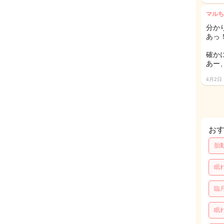
マルち
分かり
あっ
確か
あー
4月2日
お
胎
眠
臨
眠