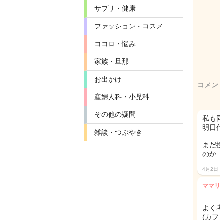
サプリ・健康
ファッション・コスメ
ココロ・悩み
家族・旦那
お出かけ
コメン
産婦人科・小児科
その他の疑問
私も
明日
雑談・つぶやき
まだ
のか
4月2日
ママリ
よく
(カフ