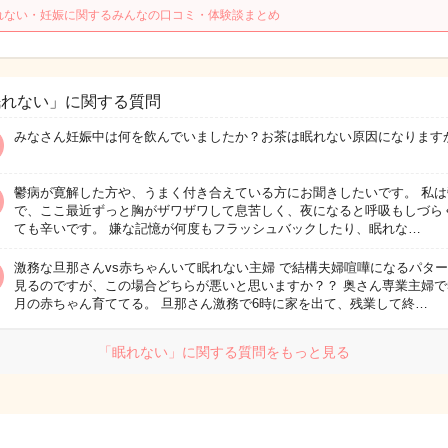
れない・妊娠に関するみんなの口コミ・体験談まとめ
眠れない」に関する質問
みなさん妊娠中は何を飲んでいましたか？お茶は眠れない原因になります
鬱病が寛解した方や、うまく付き合えている方にお聞きしたいです。 私は
で、ここ最近ずっと胸がザワザワして息苦しく、夜になると呼吸もしづら
ても辛いです。 嫌な記憶が何度もフラッシュバックしたり、眠れな…
激務な旦那さんvs赤ちゃんいて眠れない主婦 で結構夫婦喧嘩になるパタ
見るのですが、この場合どちらが悪いと思いますか？？ 奥さん専業主婦で
月の赤ちゃん育ててる。 旦那さん激務で6時に家を出て、残業して終…
「眠れない」に関する質問をもっと見る