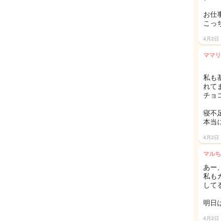
お仕
こっ
4月2日
ママリ
私も
れてま
チョ
寝不
本当
4月2日
マルち
あー
私も
して
明日
4月2日