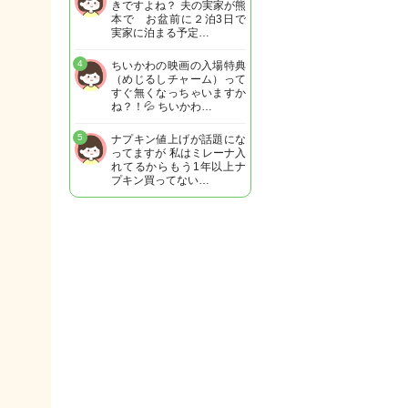
きですよね？ 夫の実家が熊
本で お盆前に２泊3日で
実家に泊まる予定…
4
ちいかわの映画の入場特典
（めじるしチャーム）って
すぐ無くなっちゃいますか
ね？！💦 ちいかわ…
5
ナプキン値上げが話題にな
ってますが 私はミレーナ入
れてるからもう1年以上ナ
プキン買ってない…