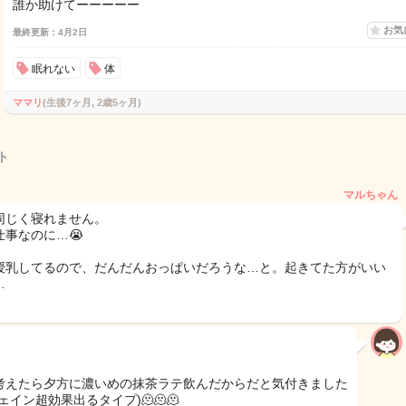
誰か助けてーーーーー
お気
最終更新：4月2日
眠れない
体
ママリ
(生後7ヶ月, 2歳5ヶ月)
ト
マルちゃん
同じく寝れません。
仕事なのに…😭
授乳してるので、だんだんおっぱいだろうな…と。起きてた方がいい
…
考えたら夕方に濃いめの抹茶ラテ飲んだからだと気付きました
ェイン超効果出るタイプ)🫠🫠🫠