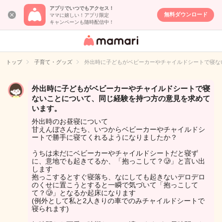
アプリでいつでもアクセス！
無料ダウンロード
ママに嬉しい！アプリ限定
キャンペーンも随時配信中！
女性専用匿名QA
アプリ・情報サ
トップ
子育て・グッズ
外出時に子どもがベビーカーやチャイルドシートで寝な
イト
外出時に子どもがベビーカーやチャイルドシートで寝
ないことについて、同じ経験を持つ方の意見を求めて
います。
外出時のお昼寝について
甘えんぼさんたち、いつからベビーカーやチャイルドシ
ートで勝手に寝てくれるようになりましたか？
うちは未だにベビーカーやチャイルドシートだと寝ず
に、意地でも起きてるか、「抱っこして？🥲」と言い出
します
抱っこするとすぐ寝落ち、なにしても起きないデロデロ
のくせに置こうとすると一瞬で気づいて「抱っこして
て？🥲」となるか起床になります
(例外として私と2人きりの車でのみチャイルドシートで
寝られます)