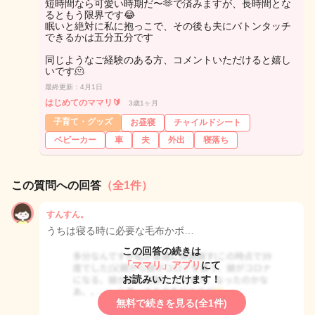
短時間なら可愛い時期だ〜🫶で済みますが、長時間とな
るともう限界です😂
眠いと絶対に私に抱っこで、その後も夫にバトンタッチ
できるかは五分五分です
同じようなご経験のある方、コメントいただけると嬉し
いです🫠
最終更新：4月1日
はじめてのママリ🔰
3歳1ヶ月
子育て・グッズ
お昼寝
チャイルドシート
ベビーカー
車
夫
外出
寝落ち
この質問への回答
（全1件）
すんすん。
うちは寝る時に必要な毛布かボ…
この回答の続きは
「ママリ」アプリ
にて
お読みいただけます！
無料で続きを見る(全1件)