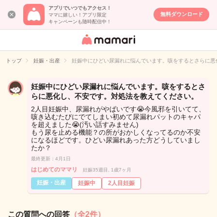
アプリでいつでもアクセス！
無料ダウンロード
ママに嬉しい！アプリ限定
キャンペーンも随時配信中！
女性専用匿名QA
アプリ・情報サ
トップ
妊娠・出産
妊娠中にひどい尿漏れに悩んでいます。咳をするとさらに悪
イト
妊娠中にひどい尿漏れに悩んでいます。咳をするとさ
らに悪化し、不安です。対処法を教えてください。
2人目妊娠中、尿漏れがやばいです😭今風邪を引いてて、
咳き込むたびにでてしまい初めて尿漏れパットのキャパ
を超えました😭(汚い話すみません)
もう尿を止める機能？の所がおかしくなってるのか不安
になるほどです。ひどい尿漏れあった方どうしていまし
たか？
最終更新：4月1日
はじめてのママリ
妊娠35週目, 1歳7ヶ月
妊娠・出産
妊娠中
2人目妊娠
この質問への回答
（全2件）