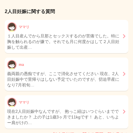
2人目妊娠に関する質問
ママリ
１人目産んでから旦那とセックスするのが苦痛でした。特に
胸を触られるのが嫌で。それでも月に何度かはして２人目妊
娠して出産…
ma
義両親の愚痴ですが、ここで消化させてください 現在、2人
目妊娠中で里帰りはしない予定でいたのですが、切迫早産に
なり7月初旬…
ママリ
現在2人目妊娠中なんですが、 抱っこ紐はいつぐらいまでで
きましたか？ 上の子は1歳3ヶ月で11kgです！ あと、いちよ
ー肩がけの…