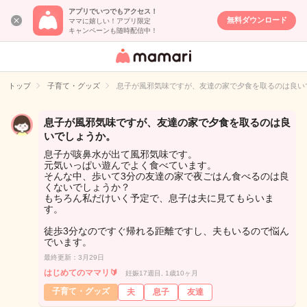
アプリでいつでもアクセス！
無料ダウンロード
ママに嬉しい！アプリ限定
キャンペーンも随時配信中！
女性専用匿名QA
アプリ・情報サ
トップ
子育て・グッズ
息子が風邪気味ですが、友達の家で夕食を取るのは良い
イト
息子が風邪気味ですが、友達の家で夕食を取るのは良
いでしょうか。
息子が咳鼻水が出て風邪気味です。
元気いっぱい遊んでよく食べています。
そんな中、歩いて3分の友達の家で夜ごはん食べるのは良
くないでしょうか？
もちろん私だけいく予定で、息子は夫に見てもらいま
す。
徒歩3分なのですぐ帰れる距離ですし、夫もいるので悩ん
でいます。
最終更新：3月29日
はじめてのママリ🔰
妊娠17週目, 1歳10ヶ月
子育て・グッズ
夫
息子
友達