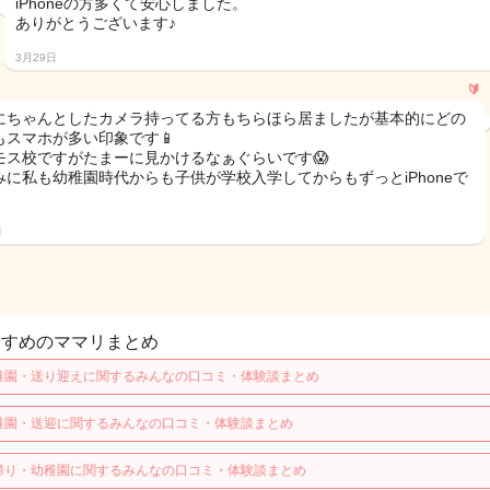
iPhoneの方多くて安心しました。
ありがとうございます♪
3月29日
🔰
にちゃんとしたカメラ持ってる方もちらほら居ましたが基本的にどの
もスマホが多い印象です📱
モス校ですがたまーに見かけるなぁぐらいです😱
みに私も幼稚園時代からも子供が学校入学してからもずっとiPhoneで
日
すすめのママリまとめ
稚園・送り迎えに関するみんなの口コミ・体験談まとめ
稚園・送迎に関するみんなの口コミ・体験談まとめ
帰り・幼稚園に関するみんなの口コミ・体験談まとめ