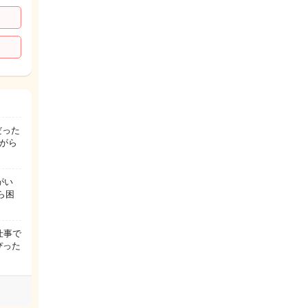
だった
がら
がい
ら困
仕事で
ぴった