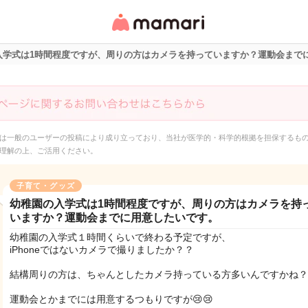
女性専用匿名QAアプ
リ・情報サイト
入学式は1時間程度ですが、周りの方はカメラを持っていますか？運動会まで
は一般のユーザーの投稿により成り立っており、当社が医学的・科学的根拠を担保するも
理解の上、ご活用ください。
子育て・グッズ
幼稚園の入学式は1時間程度ですが、周りの方はカメラを持
いますか？運動会までに用意したいです。
幼稚園の入学式１時間くらいで終わる予定ですが、
iPhoneではないカメラで撮りましたか？？
結構周りの方は、ちゃんとしたカメラ持っている方多いんですかね？
運動会とかまでには用意するつもりですが😢😢