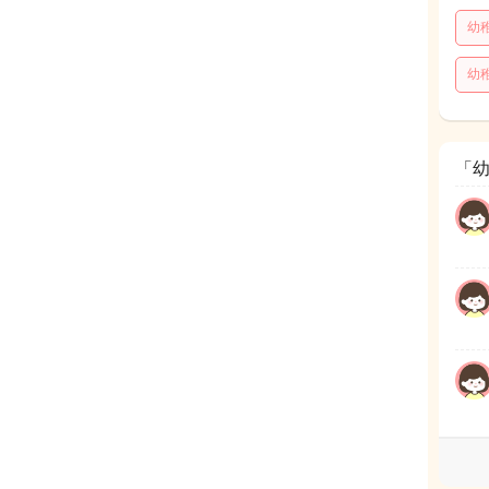
幼
幼
「