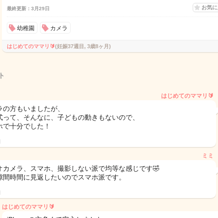
お気
最終更新：3月29日
幼稚園
カメラ
はじめてのママリ🔰
(妊娠37週目, 3歳8ヶ月)
ト
はじめてのママリ🔰
ラの方もいましたが、
式って、そんなに、子どもの動きもないので、
ホで十分でした！
日
ミミ
オカメラ、スマホ、撮影しない派で均等な感じです🤣
隙間時間に見返したいのでスマホ派です。
日
はじめてのママリ🔰