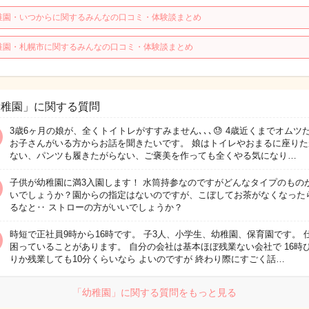
稚園・いつからに関するみんなの口コミ・体験談まとめ
稚園・札幌市に関するみんなの口コミ・体験談まとめ
幼稚園」に関する質問
3歳6ヶ月の娘が、全くトイトレがすすみません､､､😓 4歳近くまでオムツ
お子さんがいる方からお話を聞きたいです。 娘はトイレやおまるに座りた
ない、パンツも履きたがらない、ご褒美を作っても全くやる気になり…
子供が幼稚園に満3入園します！ 水筒持参なのですがどんなタイプのもの
いでしょうか？園からの指定はないのですが、こぼしてお茶がなくなった
るなと‥ ストローの方がいいでしょうか？
時短で正社員9時から16時です。 子3人、小学生、幼稚園、保育園です。 
困っていることがあります。 自分の会社は基本ほぼ残業ない会社で 16時
りか残業しても10分くらいなら よいのですが 終わり際にすごく話…
「幼稚園」に関する質問をもっと見る