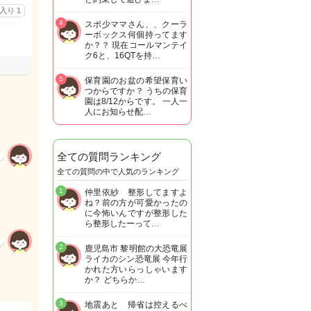
に入り
1
4
スポ少ママさん、、クーラ
ーボックス何個持ってます
か？？ 現在コールマンテイ
ク6と、16QTを持…
5
保育園のお盆の希望保育い
つからですか？ うちの保育
園は8/12からです。 一人一
人にお知らせ配…
全ての質問ランキング
全ての質問の中で人気のランキング
1
仲里依紗 整形してますよ
ね？前の方が可愛かったの
に今怖いんですが整形した
ら整形したーって…
2
鹿児島市 黎明館の大恐竜展
ライカのシン恐竜展 今年行
かれた方いらっしゃいます
か？ どちらか…
3
地震あと 帰省は控えるべ