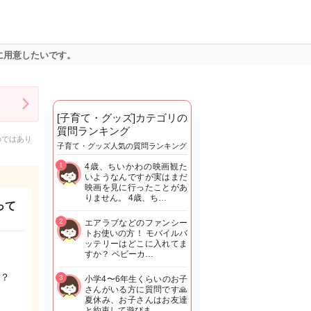
に用意したいです。
[子育て・グッズ]カテゴリの
質問ランキング
のではあり
子育て・グッズ人気の質問ランキング
1
4歳、ちいかわの映画観た
いようなんですが実はまだ
映画を見に行ったことがあ
りません。 4歳、ち…
って
2
エアラブなどのファンシー
トお使いの方！ モバイルバ
ッテリーはどこに入れてま
すか？ ベビーカ…
？
3
小学4〜6年生くらいのお子
さんがいる方に質問です🙏
夏休み、お子さんはお友達
と約束して遊びま…