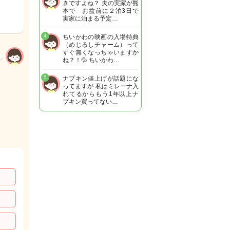
きですよね？ 夫の実家が熊
本で お盆前に２泊3日で
実家に泊まる予定…
4
ちいかわの映画の入場特典
（めじるしチャーム）って
すぐ無くなっちゃいますか
ね？！💦 ちいかわ…
5
ナプキン値上げが話題にな
ってますが 私はミレーナ入
れてるからもう1年以上ナ
プキン買ってない…