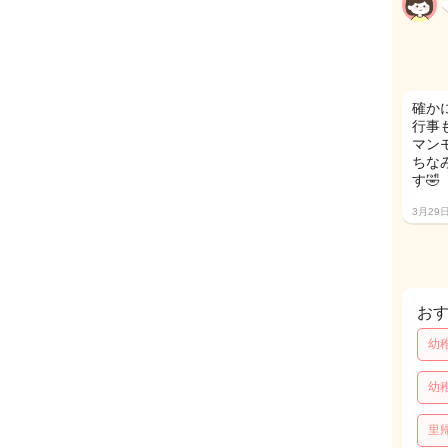
確か
行事
マン
ちな
す🤣
3月29
お
幼
幼
里