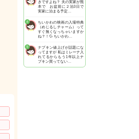
きですよね？ 夫の実家が熊
本で お盆前に２泊3日で
実家に泊まる予定…
4
ちいかわの映画の入場特典
（めじるしチャーム）って
すぐ無くなっちゃいますか
ね？！💦 ちいかわ…
5
ナプキン値上げが話題にな
ってますが 私はミレーナ入
れてるからもう1年以上ナ
プキン買ってない…