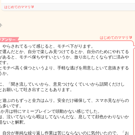
はじめてのママリ🔰
ト
はじめてのママリ🔰
、やらされてるって感じると、モチベ下がります。
で選んだとか、自分で楽しみ見つけてるとか、自分のためにやれてる
があると、モチベ保ちやすいというか、放り出したくならずに済みや
です。
とモチベ高く保つというより、手軽な逃げを用意しといて息抜きする
うか。
に、「聞き流していいから、意見つけなくていいから話聞くだけし
とお願いして吐き出すこともあります。
と遊ぶのもずっと全力はムリ。安全だけ確保して、スマホ見ながらの
も多いです。
4か月は特にマミーブレインで頭動かない感じでした。
は、泣いてないなら暇はしてないんだな、息してて顔色かわりないか
題ないと解釈。
、自分が単純な繰り返し作業は苦にならないのに気付いたので、「お