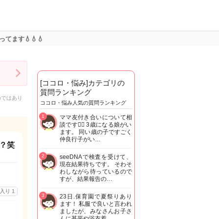
ます💧💧💧
[ココロ・悩み]カテゴリの
質問ランキング
のではあり
ココロ・悩み人気の質問ランキング
1
ママ友付き合いについて相
談です🙇‍♂️ 3歳になる娘がい
ます。 同い歳の子ですごく
仲良行子がい…
？笑
2
seeDNAで検査を受けて、
現在結果待ちです。 そわそ
わしながら待っているので
すが、結果報告の…
に入り
1
3
23日.保育園で夏祭りあり
ます！ 私服で良いと言われ
ましたが、みなさんお子さ
んに甚平や浴衣着…