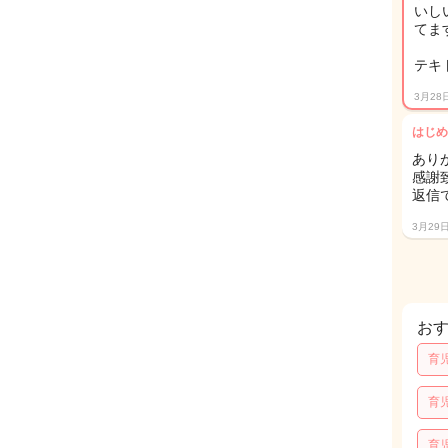
いし
てま
テキ
3月28
はじめ
ありが
感謝
返信
3月29
お
育
育
育