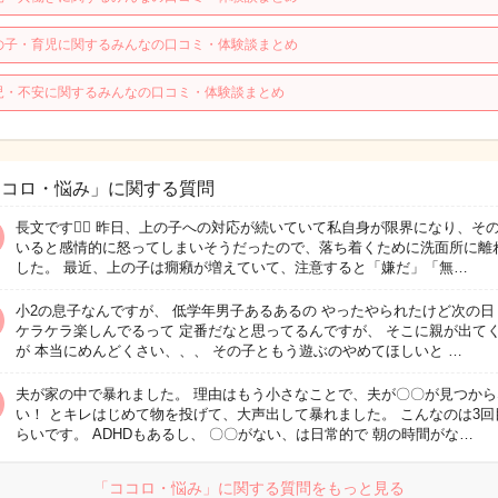
の子・育児に関するみんなの口コミ・体験談まとめ
児・不安に関するみんなの口コミ・体験談まとめ
ココロ・悩み」に関する質問
長文です🙇‍♀️ 昨日、上の子への対応が続いていて私自身が限界になり、そ
いると感情的に怒ってしまいそうだったので、落ち着くために洗面所に離
した。 最近、上の子は癇癪が増えていて、注意すると「嫌だ」「無…
小2の息子なんですが、 低学年男子あるあるの やったやられたけど次の日
ケラケラ楽しんでるって 定番だなと思ってるんですが、 そこに親が出て
が 本当にめんどくさい、、、 その子ともう遊ぶのやめてほしいと …
夫が家の中で暴れました。 理由はもう小さなことで、夫が〇〇が見つから
い！ とキレはじめて物を投げて、大声出して暴れました。 こんなのは3回
らいです。 ADHDもあるし、 〇〇がない、は日常的で 朝の時間がな…
「ココロ・悩み」に関する質問をもっと見る