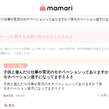
女性専用匿名QAアプ
リ・情報サイト
り仕事や育児のモチベーションってありますか？笑モチベーション迷子になって
は一般のユーザーの投稿により成り立っており、当社が医学的・科学的根拠を担保するも
理解の上、ご活用ください。
ココロ・悩み
子供と遊んだり仕事や育児のモチベーションってありますか
モチベーション迷子になってます💧💧💧
子供と遊んだり仕事や育児のモチベーションってありますか？笑
モチベーション迷子になってます💧💧💧
お気
最終更新：3月29日
育児