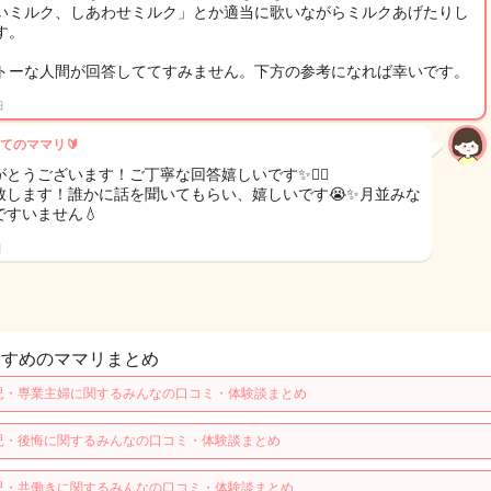
いミルク、しあわせミルク」とか適当に歌いながらミルクあげたりし
す。
トーな人間が回答しててすみません。下方の参考になれば幸いです。
日
てのママリ🔰
とうございます！ご丁寧な回答嬉しいです✨🙆‍♂️
致します！誰かに話を聞いてもらい、嬉しいです😭✨月並みな
ですいません💧
日
すすめのママリまとめ
児・専業主婦に関するみんなの口コミ・体験談まとめ
児・後悔に関するみんなの口コミ・体験談まとめ
児・共働きに関するみんなの口コミ・体験談まとめ