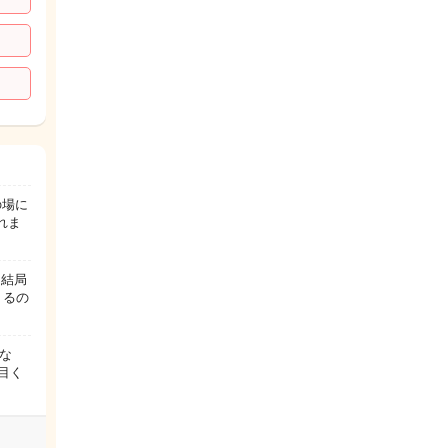
の場に
れま
 結局
くるの
な
目く