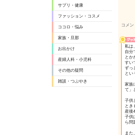
サプリ・健康
ファッション・コスメ
コメン
ココロ・悩み
家族・旦那
私は
お出かけ
自分
とか
産婦人科・小児科
すい
ずっ
その他の疑問
とい
雑談・つぶやき
家族
て」
子供
とき
産後
子供
ら問
また