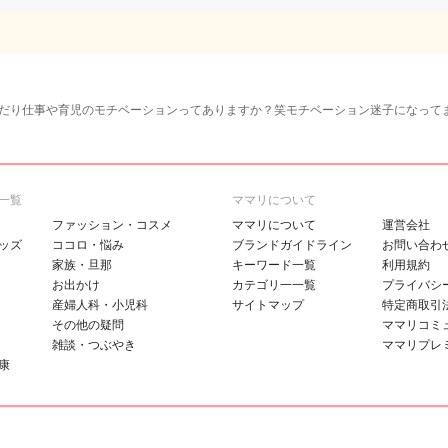
だり仕事や育児のモチベーションってありますか？笑モチベーション迷子になってます
一覧
ママリについて
ファッション・コスメ
ママリについて
運営会社
ッズ
ココロ・悩み
ブランドガイドライン
お問い合わ
家族・旦那
キーワード一覧
利用規約
お出かけ
カテゴリ一一覧
プライバシ
産婦人科・小児科
サイトマップ
特定商取引
その他の疑問
ママリコミ
雑談・つぶやき
ママリプレ
康