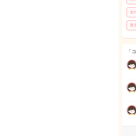
女
育
「