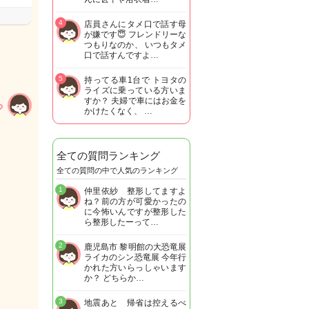
4
店員さんにタメ口で話す母
が嫌です😇 フレンドリーな
つもりなのか、 いつもタメ
口で話すんですよ…
5
持ってる車1台で トヨタの
ライズに乗っている方いま
すか？ 夫婦で車にはお金を
かけたくなく、 …
全ての質問ランキング
全ての質問の中で人気のランキング
1
仲里依紗 整形してますよ
ね？前の方が可愛かったの
に今怖いんですが整形した
ら整形したーって…
2
鹿児島市 黎明館の大恐竜展
ライカのシン恐竜展 今年行
かれた方いらっしゃいます
か？ どちらか…
3
地震あと 帰省は控えるべ