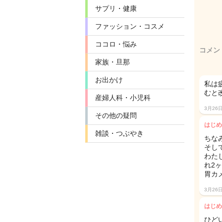
サプリ・健康
ファッション・コスメ
ココロ・悩み
コメン
家族・旦那
お出かけ
私は
むと
産婦人科・小児科
3月26
その他の疑問
はじめ
雑談・つぶやき
ちな
そし
わた
れ2
胃カ
3月26
はじめ
ひど