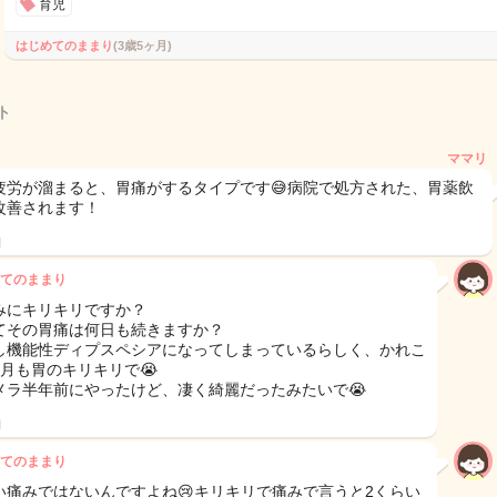
育児
はじめてのままり
(3歳5ヶ月)
ト
ママリ
疲労が溜まると、胃痛がするタイプです😅病院で処方された、胃薬飲
改善されます！
日
てのままり
みにキリキリですか？
てその胃痛は何日も続きますか？
し機能性ディプスペシアになってしまっているらしく、かれこ
ヶ月も胃のキリキリで😭
メラ半年前にやったけど、凄く綺麗だったみたいで😭
日
てのままり
い痛みではないんですよね😢キリキリで痛みで言うと2くらい