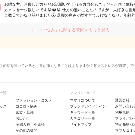
お暇な方、お優しい方ただお話聞いてくれる方自分もこうだった同じ気持
方メッセージ欲しいです😭😭😭 仕方の無いことなのですが、大好きな祖
こ数日でかなり弱りました😭 足腰の痛みが酷すぎて歩けなくなり、年齢
「ココロ・悩み」に関する質問をもっと見る
供の話を聞いていると、胃が痛くなることはありますか？育児ストレスが影響して
一覧
ママリについて
ファッション・コスメ
ママリについて
運営会社
ッズ
ココロ・悩み
ブランドガイドライン
お問い合わ
家族・旦那
キーワード一覧
利用規約
お出かけ
カテゴリ一一覧
プライバシ
産婦人科・小児科
サイトマップ
特定商取引
その他の疑問
ママリコミ