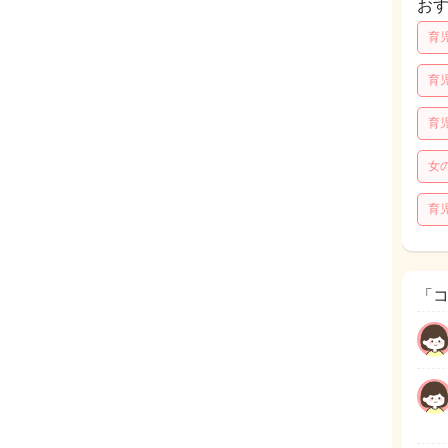
お
育
育
育
女
育
「