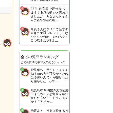
4
23日.保育園で夏祭りあり
ます！ 私服で良いと言われ
ましたが、みなさんお子さ
んに甚平や浴衣着…
5
店員さんにタメ口で話す母
が嫌です😇 フレンドリーな
つもりなのか、 いつもタメ
口で話すんですよ…
全ての質問ランキング
全ての質問の中で人気のランキング
1
仲里依紗 整形してますよ
ね？前の方が可愛かったの
に今怖いんですが整形した
ら整形したーって…
2
鹿児島市 黎明館の大恐竜展
ライカのシン恐竜展 今年行
かれた方いらっしゃいます
か？ どちらか…
3
地震あと 帰省は控えるべ