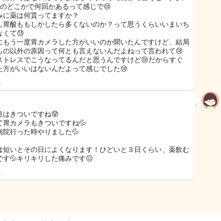
日のどこかで何回かあるって感じで😢
みに薬は何貰ってますか？
し胃酸ももしかしたら多くないのか？って思うくらいいまいち
なくて😓
にもう一度胃カメラした方がいいのか聞いたんですけど、結局
もの以外の原因って何とも言えないんだよねって言われて😢
ストレスでこうなってるんだと思うんですけど😢だからすぐ
た方がいいはないんだよって感じでした😢
日
月はきついですね😰
て胃カメラもきついですね💦
病院行った時やりました💦
は短いとその日によくなります！ひどいと３日くらい、薬飲む
です💦キリキリした痛みです😖
日