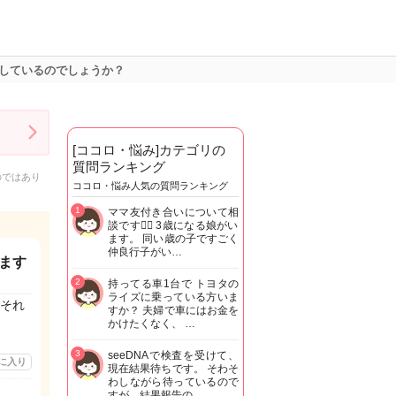
しているのでしょうか？
[ココロ・悩み]カテゴリの
質問ランキング
のではあり
ココロ・悩み人気の質問ランキング
1
ママ友付き合いについて相
談です🙇‍♂️ 3歳になる娘がい
ます。 同い歳の子ですごく
仲良行子がい…
ます
2
持ってる車1台で トヨタの
ライズに乗っている方いま
それ
すか？ 夫婦で車にはお金を
かけたくなく、 …
3
seeDNAで検査を受けて、
に入り
現在結果待ちです。 そわそ
わしながら待っているので
すが、結果報告の…