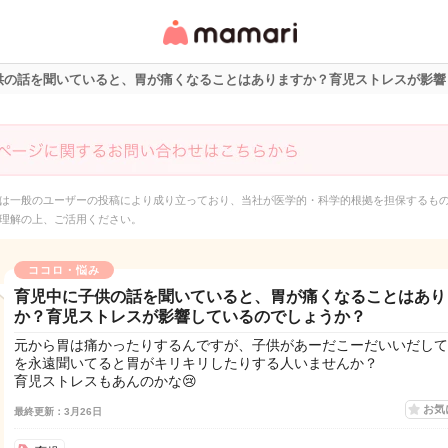
女性専用匿名QAアプ
リ・情報サイト
供の話を聞いていると、胃が痛くなることはありますか？育児ストレスが影響
は一般のユーザーの投稿により成り立っており、当社が医学的・科学的根拠を担保するも
理解の上、ご活用ください。
ココロ・悩み
育児中に子供の話を聞いていると、胃が痛くなることはあり
か？育児ストレスが影響しているのでしょうか？
元から胃は痛かったりするんですが、子供があーだこーだいいだして
を永遠聞いてると胃がキリキリしたりする人いませんか？
育児ストレスもあんのかな😢
お気
最終更新：3月26日