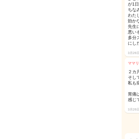
が1
ちな
わた
効か
先生
悪い
多分
にし
3月26
ママリ
２カ
そし
私も
胃痛
感じ
3月26