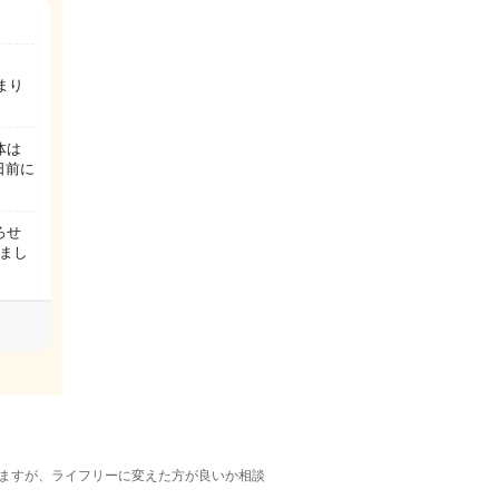
？
まり
体は
日前に
ろせ
まし
いますが、ライフリーに変えた方が良いか相談