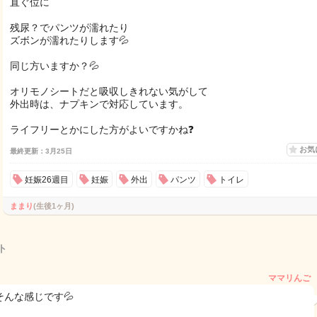
直ぐ位に
残尿？でパンツが濡れたり
ズボンが濡れたりします💦
同じ方いますか？💦
オリモノシートだと吸収しきれない気がして
外出時は、ナプキンで対応しています。
ライフリーとかにした方がよいですかね❓
お気
最終更新：3月25日
妊娠26週目
妊娠
外出
パンツ
トイレ
ままり
(生後1ヶ月)
ト
ママリんご
そんな感じです💦