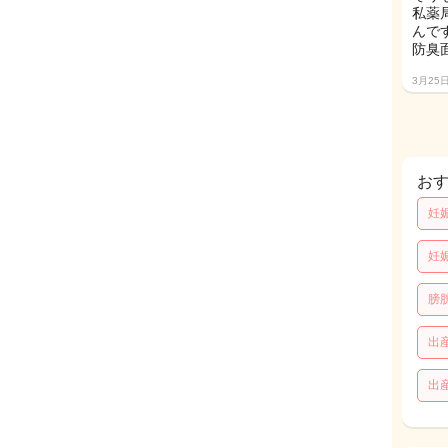
私薬
んです
防臭
3月25
お
妊
妊
膀
出
出