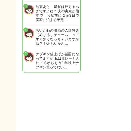
3
地震あと 帰省は控えるべ
きですよね？ 夫の実家が熊
本で お盆前に２泊3日で
実家に泊まる予定…
4
ちいかわの映画の入場特典
（めじるしチャーム）って
すぐ無くなっちゃいますか
ね？！💦 ちいかわ…
5
ナプキン値上げが話題にな
ってますが 私はミレーナ入
れてるからもう1年以上ナ
プキン買ってない…