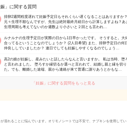
妊娠」に関する質問
排卵2週間程度遅れて妊娠予定日もそれくらい遅くなることはありますか
元々生理不順なんですが、先生は絶対最終月経日から計算しますよね？あ
生理周期も考えてないのか週数より小さいと２回とも言われ…
ルナルナの生理予定日が実際の日から1日早かったです。 そうすると。大
合ってるということなのでしょうか？ (2人目希望) また、排卵予定日の何
仲良ししていましたか？ 連日でしても妊娠しやすくなるのでしょう…
高2の娘が妊娠し、産みたいと話したらなんと言いますか。 私は当時、堕
と言われました。 堕ろすか縁切るか選べと言われて、結婚し親と縁を切り
た。でも、離婚した途端、親から連絡が来て普通に謝りあうとかもな…
「妊娠」に関する質問をもっと見る
ンが濡れることに悩んでいます。オリモノシートでは不安で、ナプキンを使用して