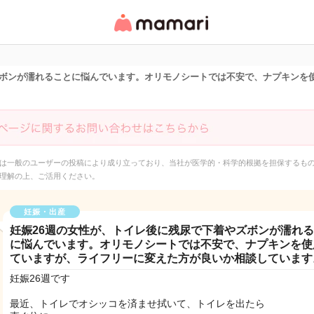
女性専用匿名QAアプ
リ・情報サイト
ズボンが濡れることに悩んでいます。オリモノシートでは不安で、ナプキンを
は一般のユーザーの投稿により成り立っており、当社が医学的・科学的根拠を担保するも
理解の上、ご活用ください。
妊娠・出産
妊娠26週の女性が、トイレ後に残尿で下着やズボンが濡れ
に悩んでいます。オリモノシートでは不安で、ナプキンを使
ていますが、ライフリーに変えた方が良いか相談しています
妊娠26週です
最近、トイレでオシッコを済ませ拭いて、トイレを出たら