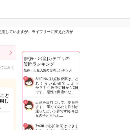
使用していますが、ライフリーに変えた方が
[妊娠・出産]カテゴリの
質問ランキング
のではあり
妊娠・出産人気の質問ランキング
1
SHEINの妊娠検査薬は、ど
れくらい正確でしょう
か？？ 生理予定日から2日
です。 陽性で間違いな…
ること
用し
2
出産を目前にして、夢を見
。
ます。 産んでみたら性別が
違ったという夢です笑 今は
女の子と言われ…
3
7w3dで心拍確認はできま