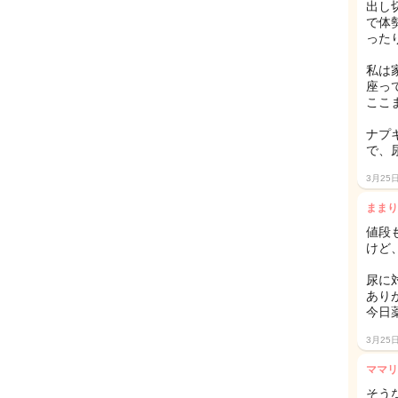
出し
で体
った
私は
座っ
ここ
ナプ
で、
3月25
ままり
値段
けど
尿に
あり
今日
3月25
ママリ
そう