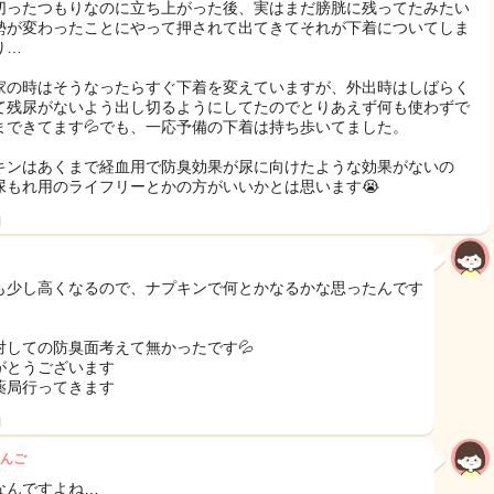
切ったつもりなのに立ち上がった後、実はまだ膀胱に残ってたみたい
勢が変わったことにやって押されて出てきてそれが下着についてしま
り…
家の時はそうなったらすぐ下着を変えていますが、外出時はしばらく
て残尿がないよう出し切るようにしてたのでとりあえず何も使わずで
まできてます💦でも、一応予備の下着は持ち歩いてました。
キンはあくまで経血用で防臭効果が尿に向けたような効果がないの
尿もれ用のライフリーとかの方がいいかとは思います😭
日
も少し高くなるので、ナプキンで何とかなるかな思ったんです
、
対しての防臭面考えて無かったです💦
がとうございます
薬局行ってきます
日
んご
なんですよね…