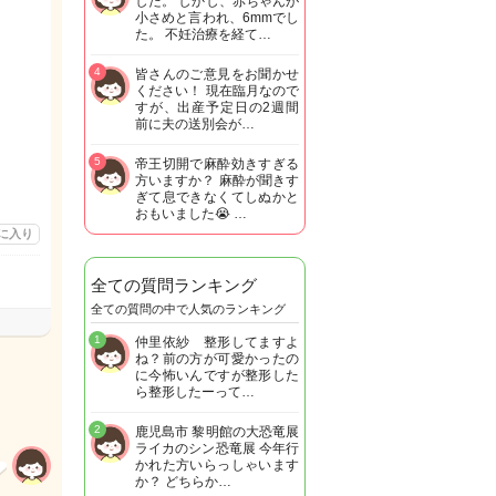
した。 しかし、赤ちゃんが
小さめと言われ、6mmでし
た。 不妊治療を経て…
4
皆さんのご意見をお聞かせ
ください！ 現在臨月なので
すが、出産予定日の2週間
前に夫の送別会が…
5
帝王切開で麻酔効きすぎる
方いますか？ 麻酔が聞きす
ぎて息できなくてしぬかと
おもいました😭 …
に入り
全ての質問ランキング
全ての質問の中で人気のランキング
1
仲里依紗 整形してますよ
ね？前の方が可愛かったの
に今怖いんですが整形した
ら整形したーって…
2
鹿児島市 黎明館の大恐竜展
ライカのシン恐竜展 今年行
かれた方いらっしゃいます
か？ どちらか…