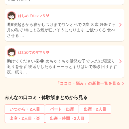
はじめてのママリ🔰
週6寝起きから寝かしつけまでワンオペで 2歳 ８歳 妊娠７ヶ
月の私で 特による気が狂いそうになります ご飯つくる 食べ
させる …
はじめてのママリ🔰
助けてください😭😭 めちゃくちゃ活発な子で 未だに寝返り
返りをせず 寝返りしたらずーーっとずりばいで動き回ります
夜、眠り…
「ココロ・悩み」の新着一覧を見る
みんなの口コミ・体験談まとめから見る
いつから・2人目
パート・出産
出産・2人目
出産・2人目・楽
出産・時間・2人目