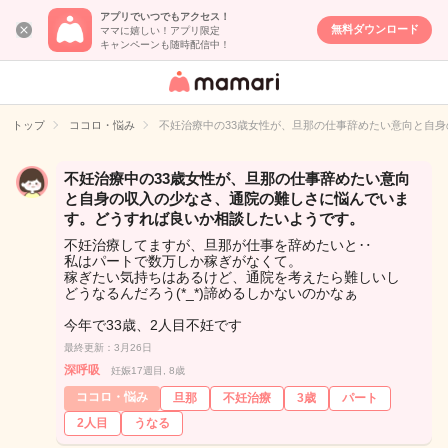
アプリでいつでもアクセス！
無料ダウンロード
ママに嬉しい！アプリ限定
キャンペーンも随時配信中！
女性専用匿名QA
アプリ・情報サ
トップ
ココロ・悩み
不妊治療中の33歳女性が、旦那の仕事辞めたい意向と自
イト
不妊治療中の33歳女性が、旦那の仕事辞めたい意向
と自身の収入の少なさ、通院の難しさに悩んでいま
す。どうすれば良いか相談したいようです。
不妊治療してますが、旦那が仕事を辞めたいと‥
私はパートで数万しか稼ぎがなくて。
稼ぎたい気持ちはあるけど、通院を考えたら難しいし
どうなるんだろう(*_*)諦めるしかないのかなぁ
今年で33歳、2人目不妊です
最終更新：3月26日
深呼吸
妊娠17週目, 8歳
ココロ・悩み
旦那
不妊治療
3歳
パート
2人目
うなる