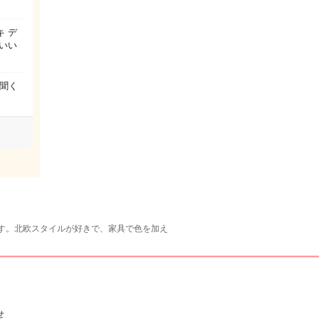
 デ
いい
聞く
す。北欧スタイルが好きで、家具で色を加え
せ