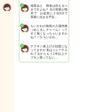
3
地震あと 帰省は控えるべ
きですよね？ 夫の実家が熊
本で お盆前に２泊3日で
実家に泊まる予定…
4
ちいかわの映画の入場特典
（めじるしチャーム）って
すぐ無くなっちゃいますか
ね？！💦 ちいかわ…
5
ナプキン値上げが話題にな
ってますが 私はミレーナ入
れてるからもう1年以上ナ
プキン買ってない…