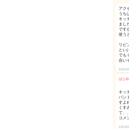
アク
うち
キッ
まし
です
使う
リビ
とい
でも
合いそ
3月24
はじめ
キッ
パン
すよね
くす
て、
コメ
3月24