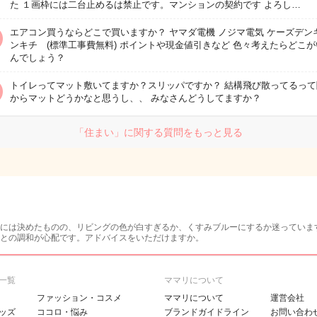
た １画枠には二台止めるは禁止です。マンションの契約です よろし…
エアコン買うならどこで買いますか？ ヤマダ電機 ノジマ電気 ケーズデンキ
ンキチ (標準工事費無料) ポイントや現金値引きなど 色々考えたらどこが
んでしょう？
トイレってマット敷いてますか？スリッパですか？ 結構飛び散ってるって
からマットどうかなと思うし、、 みなさんどうしてますか？
「住まい」に関する質問をもっと見る
には決めたものの、リビングの色が白すぎるか、くすみブルーにするか迷っていま
との調和が心配です。アドバイスをいただけますか。
一覧
ママリについて
ファッション・コスメ
ママリについて
運営会社
ッズ
ココロ・悩み
ブランドガイドライン
お問い合わ