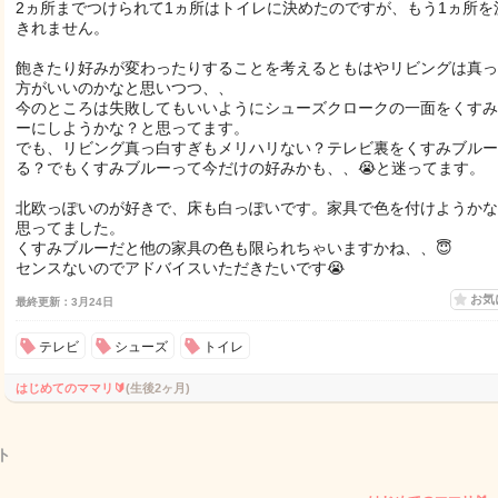
2ヵ所までつけられて1ヵ所はトイレに決めたのですが、もう1ヵ所を
きれません。
飽きたり好みが変わったりすることを考えるともはやリビングは真っ
方がいいのかなと思いつつ、、
今のところは失敗してもいいようにシューズクロークの一面をくすみ
ーにしようかな？と思ってます。
でも、リビング真っ白すぎもメリハリない？テレビ裏をくすみブルー
る？でもくすみブルーって今だけの好みかも、、😭と迷ってます。
北欧っぽいのが好きで、床も白っぽいです。家具で色を付けようかな
思ってました。
くすみブルーだと他の家具の色も限られちゃいますかね、、😇
センスないのでアドバイスいただきたいです😭
お気
最終更新：3月24日
テレビ
シューズ
トイレ
はじめてのママリ🔰
(生後2ヶ月)
ト