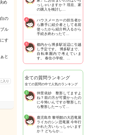
家」にお住まいの方はいら
決め
っしゃいますか？ 現在、家
の購入を検討し…
白の
4
ハウスメーカーの担当者か
ら勝手に紹介者として名前
ブル
使ったから紹介料入るから
手続き終わったて…
にす
5
都内から博多駅近辺に引越
し予定です。 博多駅まで、
自転車圏内で考えていま
ぁと
す。 春住小学校、…
全ての質問ランキング
に入り
全ての質問の中で人気のランキング
1
仲里依紗 整形してますよ
ね？前の方が可愛かったの
に今怖いんですが整形した
ら整形したーって…
2
鹿児島市 黎明館の大恐竜展
ライカのシン恐竜展 今年行
かれた方いらっしゃいます
か？ どちらか…