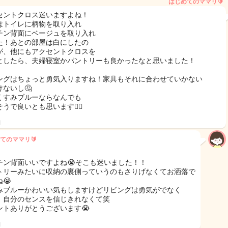
はじめてのママリ🔰
セントクロス迷いますよね！
はトイレに柄物を取り入れ
チン背面にベージュを取り入れ
た！あとの部屋は白にしたの
が、他にもアクセントクロスを
としたら、夫婦寝室かパントリーも良かったなと思いました！
ングはちょっと勇気入りますね！家具もそれに合わせていかない
けないし🤔
くすみブルーならなんでも
うで良いとも思います🙆‍♀️
日
てのママリ🔰
チン背面いいですよね😭そこも迷いました！！
トリーみたいに収納の裏側っていうのもさりげなくてお洒落で
😭
みブルーかわいい気もしますけどリビングは勇気がでなく
、自分のセンスを信じきれなくて笑
ントありがとうございます😭
日