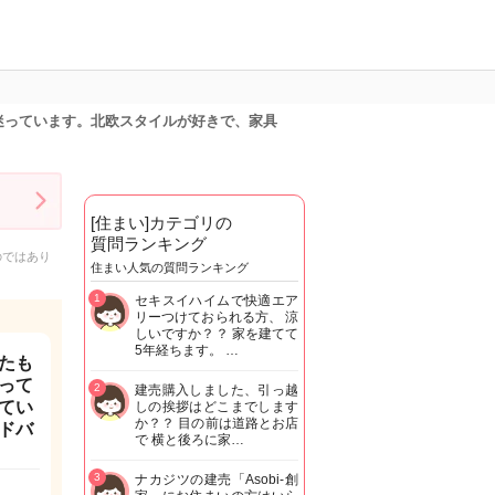
迷っています。北欧スタイルが好きで、家具
[住まい]カテゴリの
質問ランキング
のではあり
住まい人気の質問ランキング
1
セキスイハイムで快適エア
リーつけておられる方、 涼
しいですか？？ 家を建てて
5年経ちます。 …
たも
って
2
建売購入しました、引っ越
てい
しの挨拶はどこまでします
か？？ 目の前は道路とお店
ドバ
で 横と後ろに家…
3
ナカジツの建売「Asobi-創