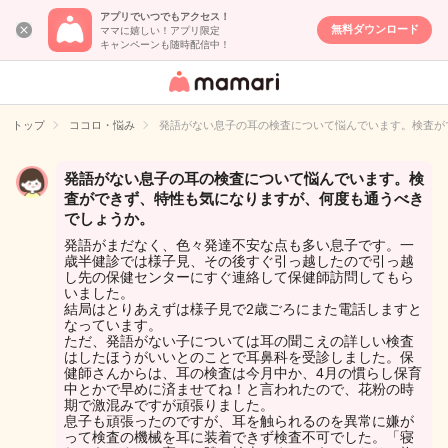
アプリでいつでもアクセス！
無料ダウンロード
ママに嬉しい！アプリ限定
キャンペーンも随時配信中！
女性専用匿名QA
アプリ・情報サ
トップ
ココロ・悩み
発語がない息子の耳の検査について悩んでいます。検査が
イト
発語がない息子の耳の検査について悩んでいます。検
査ができず、特性も気になりますが、何度も通うべき
でしょうか。
発語がまだなく、色々発達不安な点も多い息子です。一
歳半健診では様子見、その後すぐ引っ越したので引っ越
し先の保健センターにすぐ連絡して保健師訪問してもら
いました。
結局はとりあえずは様子見で2歳ごろにまた電話しますと
なっています。
ただ、発語がない子については耳の聞こえの詳しい検査
はしたほうがいいとのことで耳鼻科を受診しました。保
健師さんからは、耳の検査は今月中か、4月の慣らし保育
中とかで早めに済ませてね！と言われたので、花粉の時
期で激混みですが頑張りました。
息子も頑張ったのですが、耳を触られるのを異常に嫌が
って検査の機械を耳に装着できず検査不可でした。「寝