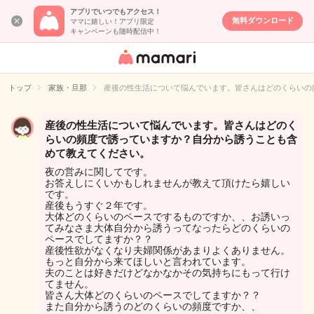
アプリでいつでもアクセス！
無料ダウンロード
ママに嬉しい！アプリ限定
キャンペーンも随時配信中！
女性専用匿名QA
アプリ・情報サ
トップ
家族・旦那
産後の性生活について悩んでいます。皆さんはどのくらいの
イト
産後の性生活について悩んでいます。皆さんはどのく
らいの頻度で誘っていますか？自分から誘うことも含
めて教えてください。
夜の営みに関してです。
お答えしにくいかもしれませんが教えて頂けたら嬉しい
です。
産後もうすぐ２年です。
大体どのくらいのペースでするものですか、、お誘いっ
てみなさま大体自分から誘うってなったらどのくらいの
ペースでしてますか？？
産後性欲がなくなり夫婦関係があまりよくありません。
もっと自分から来てほしいと言われています。
夫のことは好きだけどなかなかその気持ちにもって行け
てません。
皆さん大体どのくらいのペースでしてますか？？
また自分から誘うのどのくらいの頻度ですか、、