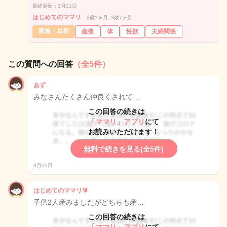
最終更新：3月21日
はじめてのママリ
2歳1ヶ月, 3歳7ヶ月
家族・旦那
産後
体
性欲
夫婦関係
この質問への回答
（全5件）
あず
みなさんたくさん仲良くされて…
この回答の続きは
「ママリ」アプリ
にて
お読みいただけます！
無料で続きを見る(全5件)
3月21日
はじめてのママリ🔰
子供2人産みましたがどちらも産…
この回答の続きは