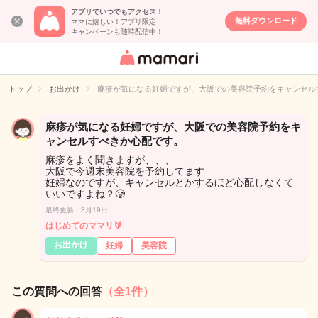
アプリでいつでもアクセス！
無料ダウンロード
ママに嬉しい！アプリ限定
キャンペーンも随時配信中！
女性専用匿名QA
アプリ・情報サ
トップ
お出かけ
麻疹が気になる妊婦ですが、大阪での美容院予約をキャンセル
イト
麻疹が気になる妊婦ですが、大阪での美容院予約をキ
ャンセルすべきか心配です。
麻疹をよく聞きますが、、、
大阪で今週末美容院を予約してます
妊婦なのですが、キャンセルとかするほど心配しなくて
いいですよね？🥲
最終更新：3月19日
はじめてのママリ🔰
お出かけ
妊婦
美容院
この質問への回答
（全1件）