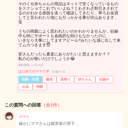
そのくせ赤ちゃんの用品はネットで安くなっているもの
をスクショでこれでいいよね？とわざわざ割引きされて
るのがわかる画面を送って確認してきたり、寧ろお金貸
してと言われたり他にも引っかかる事が沢山あります…
笑
うちの両親によく思われたいのかわかりませんが、妊娠
中も特にサポートも金銭的な助けもなかったのに
いきなり大事にしてますアピール?みたいな感じ出して来
てムカつきます😇
皆さんだったら素直にありがたいと思えますか？？
私の心が狭いだけでしょうか😂
最終更新：3月16日
はじめてのママリ🔰
生後4ヶ月
妊娠・出産
義母
里帰り
赤ちゃん
妊娠中
お金
両親
この質問への回答
（全1件）
ママリ
確かにママさんは義実家の実子…