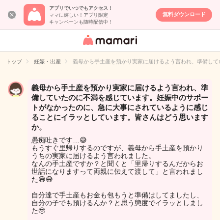
アプリでいつでもアクセス！
無料ダウンロード
ママに嬉しい！アプリ限定
キャンペーンも随時配信中！
女性専用匿名QA
アプリ・情報サ
トップ
妊娠・出産
義母から手土産を預かり実家に届けるよう言われ、準備して
イト
義母から手土産を預かり実家に届けるよう言われ、準
備していたのに不満を感じています。妊娠中のサポー
トがなかったのに、急に大事にされているように感じ
ることにイラッとしています。皆さんはどう思います
か。
愚痴吐きです…😅
もうすぐ里帰りするのですが、義母から手土産を預かり
うちの実家に届けるよう言われました。
なんの手土産ですか？と聞くと「里帰りするんだからお
世話になりますって両親に伝えて渡して」と言われまし
た😅😅
自分達で手土産もお金も包もうと準備はしてましたし、
自分の子でも預けるんか？と思う態度でイラッとしまし
た🥹